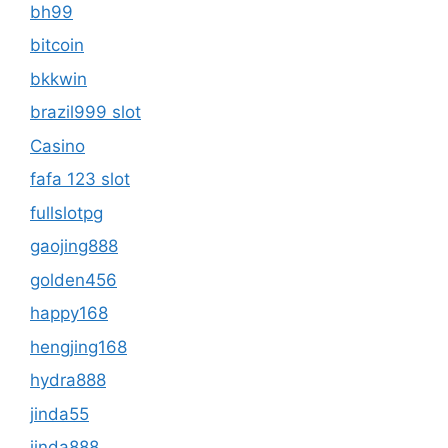
bh99
bitcoin
bkkwin
brazil999 slot
Casino
fafa 123 slot
fullslotpg
gaojing888
golden456
happy168
hengjing168
hydra888
jinda55
jinda888