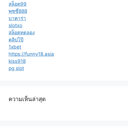
สล็อต99
พุซซี่888
บาคาร่า
slotxo
สล็อตทดลอง
คลิปโป๊
1xbet
https://funny18.asia
kiss918
pg slot
ความเห็นล่าสุด