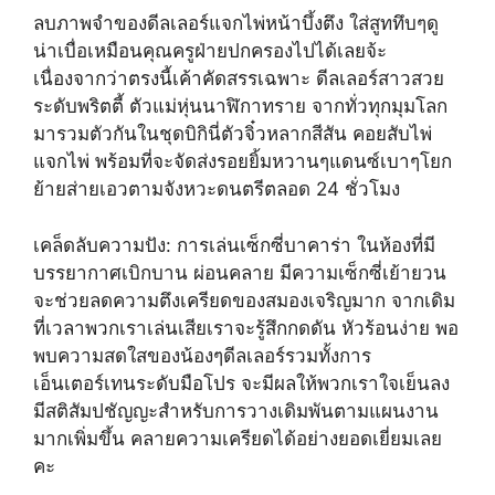
ลบภาพจำของดีลเลอร์แจกไพ่หน้าบึ้งตึง ใส่สูททึบๆดู
น่าเบื่อเหมือนคุณครูฝ่ายปกครองไปได้เลยจ้ะ
เนื่องจากว่าตรงนี้เค้าคัดสรรเฉพาะ ดีลเลอร์สาวสวย
ระดับพริตตี้ ตัวแม่หุ่นนาฬิกาทราย จากทั่วทุกมุมโลก
มารวมตัวกันในชุดบิกินี่ตัวจิ๋วหลากสีสัน คอยสับไพ่
แจกไพ่ พร้อมที่จะจัดส่งรอยยิ้มหวานๆแดนซ์เบาๆโยก
ย้ายส่ายเอวตามจังหวะดนตรีตลอด 24 ชั่วโมง
เคล็ดลับความปัง: การเล่นเซ็กซี่บาคาร่า ในห้องที่มี
บรรยากาศเบิกบาน ผ่อนคลาย มีความเซ็กซี่เย้ายวน
จะช่วยลดความตึงเครียดของสมองเจริญมาก จากเดิม
ที่เวลาพวกเราเล่นเสียเราจะรู้สึกกดดัน หัวร้อนง่าย พอ
พบความสดใสของน้องๆดีลเลอร์รวมทั้งการ
เอ็นเตอร์เทนระดับมือโปร จะมีผลให้พวกเราใจเย็นลง
มีสติสัมปชัญญะสำหรับการวางเดิมพันตามแผนงาน
มากเพิ่มขึ้น คลายความเครียดได้อย่างยอดเยี่ยมเลย
คะ