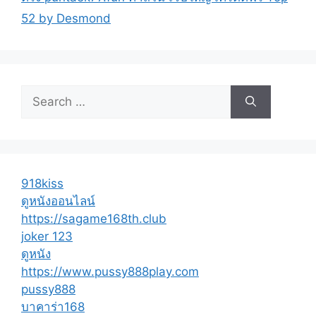
52 by Desmond
Search
for:
918kiss
ดูหนังออนไลน์
https://sagame168th.club
joker 123
ดูหนัง
https://www.pussy888play.com
pussy888
บาคาร่า168