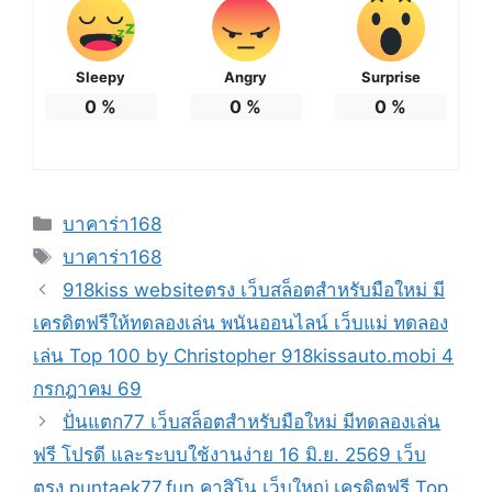
Sleepy
Angry
Surprise
0
%
0
%
0
%
Categories
บาคาร่า168
Tags
บาคาร่า168
918kiss websiteตรง เว็บสล็อตสำหรับมือใหม่ มี
เครดิตฟรีให้ทดลองเล่น พนันออนไลน์ เว็บแม่ ทดลอง
เล่น Top 100 by Christopher 918kissauto.mobi 4
กรกฎาคม 69
ปั่นแตก77 เว็บสล็อตสำหรับมือใหม่ มีทดลองเล่น
ฟรี โปรดี และระบบใช้งานง่าย 16 มิ.ย. 2569 เว็บ
ตรง puntaek77.fun คาสิโน เว็บใหญ่ เครดิตฟรี Top