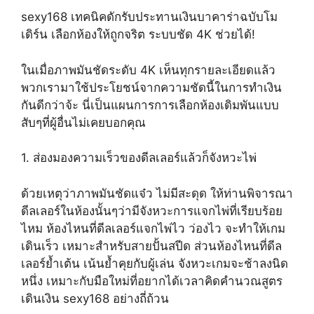
sexy168 เทคนิคดักรับประทานเงินบาคาร่าฉบับโม
เดิร์น เลือกห้องให้ถูกจริต ระบบชัด 4K ช่วยได้!
ในเมื่อภาพมันชัดระดับ 4K เห็นทุกรายละเอียดแล้ว
พวกเรามาใช้ประโยชน์จากความชัดนี้ในการทำเงิน
กันดีกว่าจ้ะ นี่เป็นแผนการการเลือกห้องเดิมพันแบบ
สับๆที่ผู้อื่นไม่เคยบอกคุณ
1. ส่องมองความเร็วของดีลเลอร์แล้วก็จังหวะไพ่
ด้วยเหตุว่าภาพมันชัดแจ๋ว ไม่มีสะดุด ให้ท่านพิจารณา
ดีลเลอร์ในห้องนั้นๆว่ามีจังหวะการแจกไพ่ที่เรียบร้อย
ไหม ห้องไหนที่ดีลเลอร์แจกไพ่ไว ว่องไว จะทำให้เกม
เดินเร็ว เหมาะสำหรับสายปั้นสปีด ส่วนห้องไหนที่ดีล
เลอร์ย้ำเต้น เน้นย้ำคุยกับผู้เล่น จังหวะเกมจะช้าลงนิด
หนึ่ง เหมาะกับมือใหม่ที่อยากได้เวลาคิดคำนวณสูตร
เดินเงิน sexy168 อย่างถี่ถ้วน