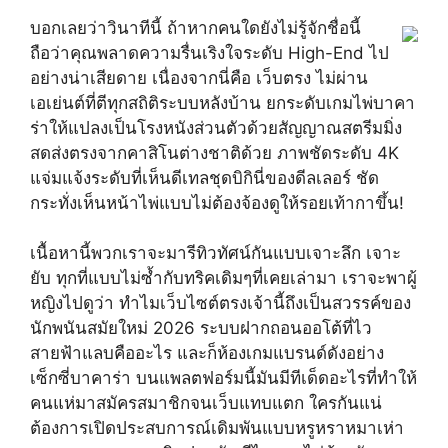
บอกเลยว่าวินาทีนี้ ถ้าหากคนใดยังไม่รู้จักชื่อนี้
ถือว่าคุณพลาดความรื่นเริงใจระดับ High-End ไป
อย่างน่าเสียดาย เนื่องจากนี่คือ เว็บตรง ไม่ผ่าน
เอเย่นต์ที่ตีทุกสถิติระบบหลังบ้าน ยกระดับเกมไพ่บาคา
ร่าให้แปลงเป็นโรงหนังส่วนตัวด้วยสัญญาณสตรีมมิ่ง
สดส่งตรงจากคาสิโนต่างชาติด้วย ภาพชัดระดับ 4K
แจ่มแจ้งระดับที่เห็นดีเทลชุดบิกินี่ของดีลเลอร์ ชัด
กระทั่งเห็นหน้าไพ่แบบไม่ต้องจ้องดูให้รอยเท้ากาขึ้น!
เนื้อหานี้พวกเราจะมารีทิวทัศน์กันแบบเจาะลึก เจาะ
ยับ ทุกที่แบบไม่ซ้ำกับทริคเดิมๆที่เคยเล่ามา เราจะพาผู้
หญิงไปดูว่า ทำไมเว็บไซต์ตรงเจ้านี้ถึงเป็นสวรรค์ของ
นักพนันสมัยใหม่ 2026 ระบบฝากถอนออโต้ที่ไว
สายฟ้าแลบคืออะไร และก็ห้องเกมแบรนด์ดังอย่าง
เซ็กซี่บาคาร่า บนแพลตฟอร์มนี้มันมีทีเด็ดอะไรที่ทำให้
คนแห่มาสมัครสมาชิกจนเว็บแทบแตก ใครกันแน่
ต้องการเปิดประสบการณ์เดิมพันแบบหรูหราหมาเห่า