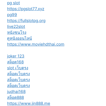
pg slot
https://pgslot77.xyz
pg99
https://fullslotpg.org
live22slot
หนังชนโรง
ดูหนังออนไลน์
https://www.moviehdthai.com
joker 123
สล็อต168
slot เว็บตรง
สล็อตเว็บตรง
สล็อตเว็บตรง
สล็อตเว็บตรง
judhai168
สล็อต888
https://www.jin888.me