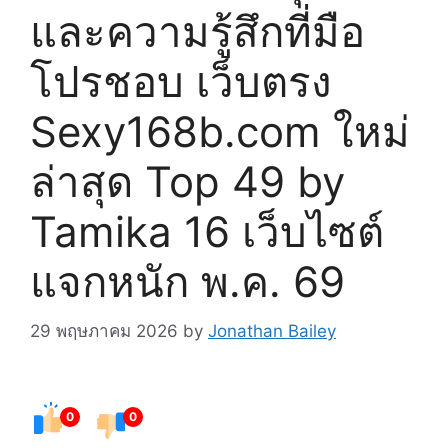
และความรู้สึกที่มือ
โปรชอบ เว็บตรง
Sexy168b.com ใหม่
ล่าสุด Top 49 by
Tamika 16 เว็บไซต์
แจกหนัก พ.ค. 69
29 พฤษภาคม 2026
by
Jonathan Bailey
0
0