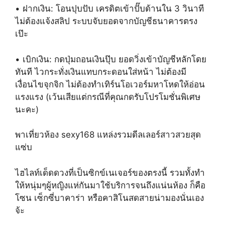
• ฝากเงิน: โอนปุบปับ เครดิตเข้าปั๊บด้านใน 3 วินาที
ไม่ต้องแจ้งสลิป ระบบจับยอดจากบัญชีธนาคารตรง
เป๊ะ
• เบิกเงิน: กดปุ่มถอนเงินปุ๊บ ยอดวิ่งเข้าบัญชีหลักโดย
ทันที ไวกระทั่งเงินแทบกระดอนใส่หน้า ไม่ต้องมี
เงื่อนไขจุกจิก ไม่ต้องทำเทิร์นโอเวอร์มหาโหดให้อ่อน
แรงแรง (เว้นเสียแต่กรณีที่คุณกดรับโปรโมชั่นพิเศษ
นะคะ)
พาเที่ยวห้อง sexy168 แหล่งรวมดีลเลอร์สาวสวยสุด
แซ่บ
ไฮไลท์เด็ดดวงที่เป็นซิกข์เนเจอร์ของตรงนี้ รวมทั้งทำ
ให้หนุ่มๆผู้หญิงแห่กันมาใช้บริการจนถึงแน่นห้อง ก็คือ
โซน เซ็กซี่บาคาร่า หรือคาสิโนสดสายน่ามองนั่นเอง
จ้ะ