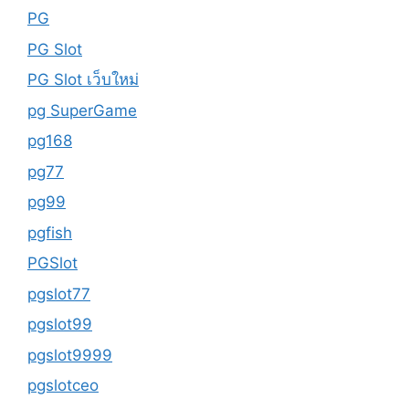
PG
PG Slot
PG Slot เว็บใหม่
pg SuperGame
pg168
pg77
pg99
pgfish
PGSlot
pgslot77
pgslot99
pgslot9999
pgslotceo