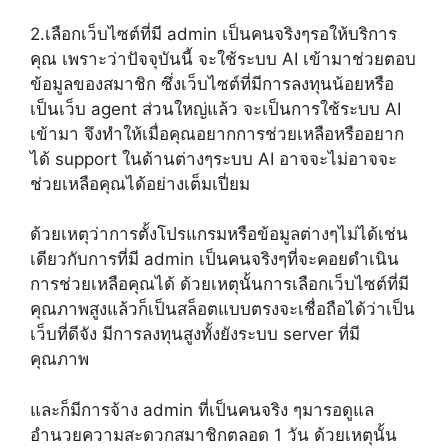
2.เลือกเว็บไซต์ที่มี admin เป็นคนจริงๆรอให้บริการ
คุณ เพราะว่าปัจจุบันนี้ จะใช้ระบบ AI เข้ามาช่วยตอบ
ข้อมูลของสมาชิก ซึ่งเว็บไซต์ที่มีการลงทุนน้อยหรือ
เป็นเว็บ agent ส่วนใหญ่แล้ว จะเป็นการใช้ระบบ AI
เข้ามา จึงทำให้เมื่อคุณอยากการช่วยเหลือหรืออยาก
ได้ support ในด้านต่างๆระบบ AI อาจจะไม่อาจจะ
ช่วยเหลือคุณได้อย่างเต็มเปี่ยม
ด้วยเหตุว่าการตั้งโปรแกรมหรือข้อมูลต่างๆไม่ได้เช่น
เดียวกับการที่มี admin เป็นคนจริงๆที่จะคอยดำเนิน
การช่วยเหลือคุณได้ ด้วยเหตุนั้นการเลือกเว็บไซต์ที่มี
คุณภาพสูงแล้วก็เป็นสล็อตแบบตรงจะเชื่อถือได้ว่าเป็น
เว็บที่ดีจัง มีการลงทุนสูงทั้งยังระบบ server ที่มี
คุณภาพ
และก็มีการจ้าง admin ที่เป็นคนจริง ๆมารอดูแล
อำนวยความสะดวกสมาชิกตลอด 1 วัน ด้วยเหตุนั้น