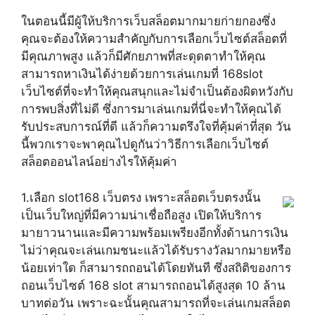
ในตอนนี้มีผู้ให้บริการเว็บสล็อตมากมายก่ายกองซึ่ง
คุณจะต้องให้ความสำคัญกับการเลือกเว็บไซต์สล็อตที่
มีคุณภาพสูง แล้วก็มีศักยภาพที่สะดุดตาทำให้คุณ
สามารถหาเงินได้ง่ายด้วยการเล่นเกมที่ 168slot
เว็บไซต์ที่จะทำให้คุณสนุกและไม่จำเป็นต้องผิดหวังกับ
การพบสิ่งที่ไม่ดี ซึ่งการมาเล่นเกมที่นี่จะทำให้คุณได้
รับประสบการณ์ที่ดี แล้วก็ความตรึงใจที่คุ้มค่าที่สุด วัน
นี้พวกเราจะพาคุณไปดูกันว่าวิธีการเลือกเว็บไซต์
สล็อตออนไลน์อย่างไรให้คุ้มค่า
1.เลือก slot168 เว็บตรง เพราะสล็อตเว็บตรงนั้น
เป็นเว็บใหญ่ที่มีความน่าเชื่อถือสูง เปิดให้บริการ
มายาวนานและมีความพร้อมเพรียงอีกทั้งด้านการเงิน
ไม่ว่าคุณจะเล่นเกมชนะแล้วได้รับรางวัลมากมายหรือ
น้อยเท่าใด ก็สามารถถอนได้โดยทันที ซึ่งสถิติของการ
ถอนเว็บไซต์ 168 slot สามารถถอนได้สูงสุด 10 ล้าน
บาทต่อวัน เพราะฉะนั้นคุณสามารถที่จะเล่นเกมสล็อต