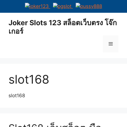
Skip
Joker Slots 123 สล็อตเว็บตรง โจ๊ก
to
เกอร์
content
Menu
slot168
slot168