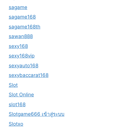
sagame
sagame168
sagame168th
sawan888
sexy168
sexy168vip
sexyauto168
sexybaccarat168
Slot
Slot Online
slot168
Slotgame666 เข้าสู่ระบบ
Slotxo