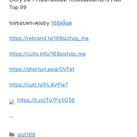
Top 99
ขอขอบพระคุณby
168สล็อต
https://rebrand.ly/168slotvip_me
https://cutly.info/168slotvip_me
https://shorturl.asia/OVFet
https://cutt.ly/frLAVPw7
https://t.co/To7Fx1jG56
…
Categories
slot168