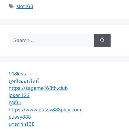
Tags
slot168
Search
for:
918kiss
ดูหนังออนไลน์
https://sagame168th.club
joker 123
ดูหนัง
https://www.pussy888play.com
pussy888
บาคาร่า168