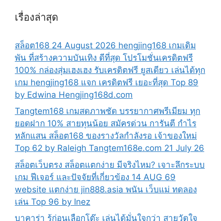
เรื่องล่าสุด
สล็อต168 24 August 2026 hengjing168 เกมเดิม
พัน ที่สร้างความบันเทิง ดีที่สุด โปรโมชั่นเครดิตฟรี
100% กล่องสุ่มเฮงเฮง รับเครดิตฟรี ยูสเดียว เล่นได้ทุก
เกม hengjing168 แจก เครดิตฟรี เยอะที่สุด Top 89
by Edwina Hengjing168d.com
Tangtem168 เกมสดภาพชัด บรรยากาศพรีเมียม ทุก
ยอดฝาก 10% สายทุนน้อย สมัครด่วน การันตี กำไร
หลักแสน สล็อต168 ของรางวัลกำลังรอ เจ้าของใหม่
Top 62 by Raleigh Tangtem168e.com 21 July 26
สล็อตเว็บตรง สล็อตแตกง่าย มีจริงไหม? เจาะลึกระบบ
เกม ฟีเจอร์ และปัจจัยที่เกี่ยวข้อง 14 AUG 69
website แตกง่าย jin888.asia พนัน เว็บแม่ ทดลอง
เล่น Top 96 by Inez
บาคาร่า รู้ก่อนเลือกโต๊ะ เล่นได้มั่นใจกว่า สายวัดใจ