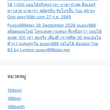
ได้ 1,000 ถอนได้จริงทุกเวลา บาคาร่าสด ดีลเลอร์
สาวสวย บาคาร่า สมัครปุ๊บ รับโปรปั๊บ Top 49 by
Dick sexy168c.com 27 ก.ย. 2569
Pussy888play 26 September 2026 pussy888
สล็อตออนไลน์ โลกแห่งความสนุก ที่เหนือกว่า ถอนได้
สูงสุด 100 เท่า สมจริง เสียงดี กราฟฟิค 3D คนเล่นไม่
ต่ำกว่าแสนทุกวัน pussy888 รอไม่ได้ ต้องลอง Top
83 by Lyndon pussy888play.me
หมวดหมู่
168slot
188bet
188betth