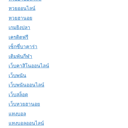
หวยออนไลน์
หวยฮานอย
เกมยิงปลา
เครดิตฟรี
เซ็กซี่บาคาร่า
เดิมพันกีฬา
เว็บคาสิโนออนไลน์
เว็บพนัน
เว็บพนันออนไลน์
เว็บสล็อต
เว็บหวยฮานอย
แทงบอล
แทงบอลออนไลน์