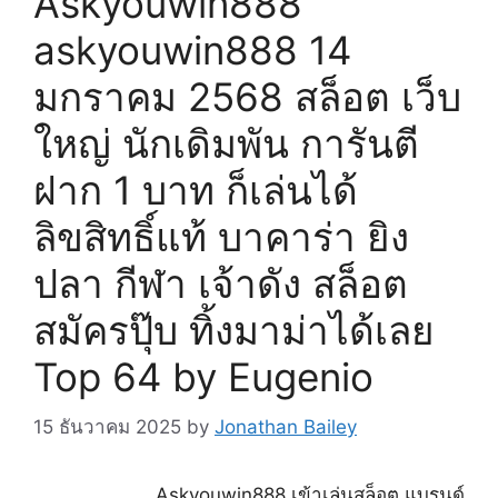
Askyouwin888
askyouwin888 14
มกราคม 2568 สล็อต เว็บ
ใหญ่ นักเดิมพัน การันตี
ฝาก 1 บาท ก็เล่นได้
ลิขสิทธิ์แท้ บาคาร่า ยิง
ปลา กีฬา เจ้าดัง สล็อต
สมัครปุ๊บ ทิ้งมาม่าได้เลย
Top 64 by Eugenio
15 ธันวาคม 2025
by
Jonathan Bailey
Askyouwin888 เข้าเล่นสล็อต แบรนด์