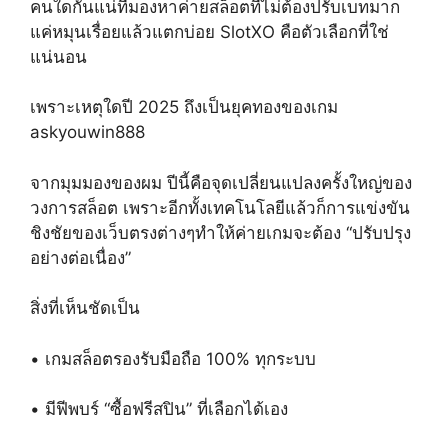
คนใดกันแน่ที่มองหาค่ายสล็อตที่ไม่ต้องปรับเบทมาก
แค่หมุนเรื่อยแล้วแตกบ่อย SlotXO คือตัวเลือกที่ใช่
แน่นอน
เพราะเหตุใดปี 2025 ถึงเป็นยุคทองของเกม
askyouwin888
จากมุมมองของผม ปีนี้คือจุดเปลี่ยนแปลงครั้งใหญ่ของ
วงการสล็อต เพราะอีกทั้งเทคโนโลยีแล้วก็การแข่งขัน
ชิงชัยของเว็บตรงต่างๆทำให้ค่ายเกมจะต้อง “ปรับปรุง
อย่างต่อเนื่อง”
สิ่งที่เห็นชัดเป็น
• เกมสล็อตรองรับมือถือ 100% ทุกระบบ
• มีฟีพบร์ “ซื้อฟรีสปิน” ที่เลือกได้เอง