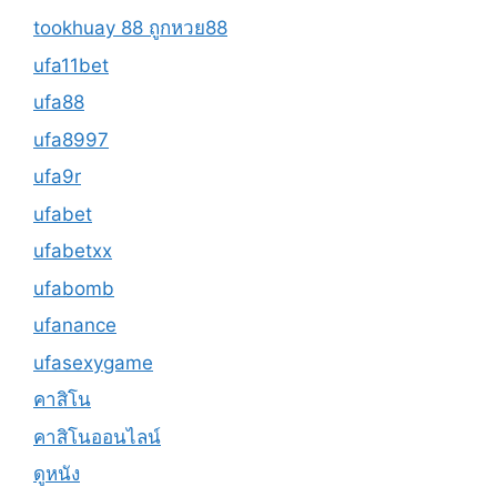
tookhuay 88 ถูกหวย88
ufa11bet
ufa88
ufa8997
ufa9r
ufabet
ufabetxx
ufabomb
ufanance
ufasexygame
คาสิโน
คาสิโนออนไลน์
ดูหนัง