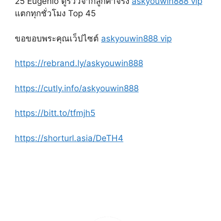
25 Eugenio ดูรีวิวจากลูกค้าจริง
askyouwin888 vip
แตกทุกชั่วโมง Top 45
ขอขอบพระคุณเว็ปไซต์
askyouwin888 vip
https://rebrand.ly/askyouwin888
https://cutly.info/askyouwin888
https://bitt.to/tfmjh5
https://shorturl.asia/DeTH4