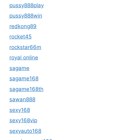
pussy888play
pussy888win
redkong89
rocket45
rockstar66m
royal online
sagame
sagame168
sagame168th
sawan888
sexy168
sexy168vip
sexyauto168