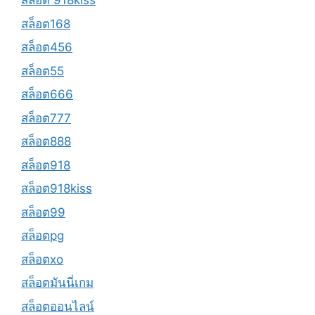
สล็อต 918kiss
สล็อต168
สล็อต456
สล็อต55
สล็อต666
สล็อต777
สล็อต888
สล็อต918
สล็อต918kiss
สล็อต99
สล็อตpg
สล็อตxo
สล็อตมันนี่เกม
สล็อตออนไลน์