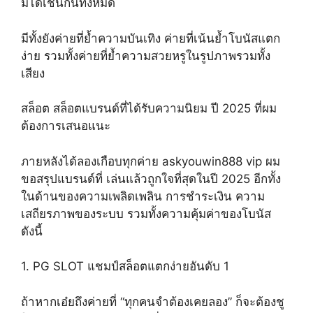
มิได้เช่นกันทั้งหมด
มีทั้งยังค่ายที่ย้ำความบันเทิง ค่ายที่เน้นย้ำโบนัสแตก
ง่าย รวมทั้งค่ายที่ย้ำความสวยหรูในรูปภาพรวมทั้ง
เสียง
สล็อต สล็อตแบรนด์ที่ได้รับความนิยม ปี 2025 ที่ผม
ต้องการเสนอแนะ
ภายหลังได้ลองเกือบทุกค่าย askyouwin888 vip ผม
ขอสรุปแบรนด์ที่ เล่นแล้วถูกใจที่สุดในปี 2025 อีกทั้ง
ในด้านของความเพลิดเพลิน การชำระเงิน ความ
เสถียรภาพของระบบ รวมทั้งความคุ้มค่าของโบนัส
ดังนี้
1. PG SLOT แชมป์สล็อตแตกง่ายอันดับ 1
ถ้าหากเอ๋ยถึงค่ายที่ “ทุกคนจำต้องเคยลอง” ก็จะต้องชู