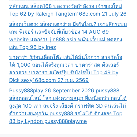
หลักแสน สล็อต168 ของรางวัลกำลังรอ เจ้าของใหม่
Top 62 by Raleigh Tangtem168e.com 21 July 26
สล็อตเว็บตรง สล็อตแตกง่าย มีจริงไหม? เจาะลึกระบบ
เกม ฟีเจอร์ และปัจจัยที่เกี่ยวข้อง 14 AUG 69
website แตกง่าย jin888.asia พนัน เว็บแม่ ทดลอง
เล่น Top 96 by Inez
บาคาร่า รู้ก่อนเลือกโต๊ะ เล่นได้มั่นใจกว่า สายวัดใจ
ได้ 1,000 ถอนได้จริงทุกเวลา บาคาร่าสด ดีลเลอร์
สาวสวย บาคาร่า สมัครปุ๊บ รับโปรปั๊บ Top 49 by
Dick sexy168c.com 27 ก.ย. 2569
Pussy888play 26 September 2026 pussy888
สล็อตออนไลน์ โลกแห่งความสนุก ที่เหนือกว่า ถอนได้
สูงสุด 100 เท่า สมจริง เสียงดี กราฟฟิค 3D คนเล่นไม่
ต่ำกว่าแสนทุกวัน pussy888 รอไม่ได้ ต้องลอง Top
83 by Lyndon pussy888play.me