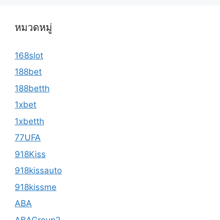
หมวดหมู่
168slot
188bet
188betth
1xbet
1xbetth
77UFA
918Kiss
918kissauto
918kissme
ABA
ABAGroup2