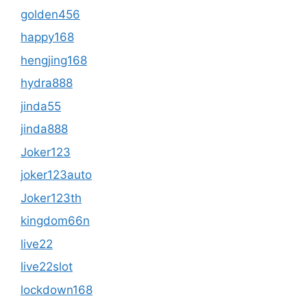
golden456
happy168
hengjing168
hydra888
jinda55
jinda888
Joker123
joker123auto
Joker123th
kingdom66n
live22
live22slot
lockdown168