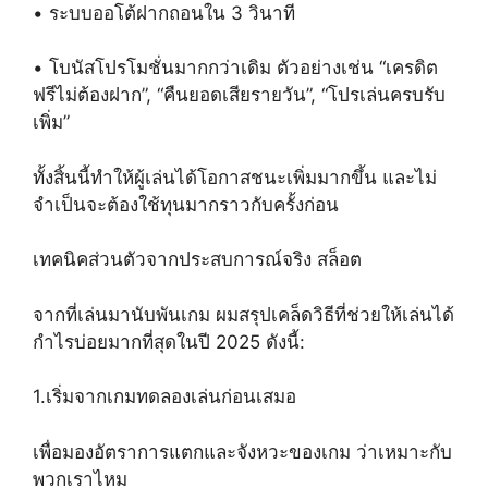
• ระบบออโต้ฝากถอนใน 3 วินาที
• โบนัสโปรโมชั่นมากกว่าเดิม ตัวอย่างเช่น “เครดิต
ฟรีไม่ต้องฝาก”, “คืนยอดเสียรายวัน”, “โปรเล่นครบรับ
เพิ่ม”
ทั้งสิ้นนี้ทำให้ผู้เล่นได้โอกาสชนะเพิ่มมากขึ้น และไม่
จำเป็นจะต้องใช้ทุนมากราวกับครั้งก่อน
เทคนิคส่วนตัวจากประสบการณ์จริง สล็อต
จากที่เล่นมานับพันเกม ผมสรุปเคล็ดวิธีที่ช่วยให้เล่นได้
กำไรบ่อยมากที่สุดในปี 2025 ดังนี้:
1.เริ่มจากเกมทดลองเล่นก่อนเสมอ
เพื่อมองอัตราการแตกและจังหวะของเกม ว่าเหมาะกับ
พวกเราไหม