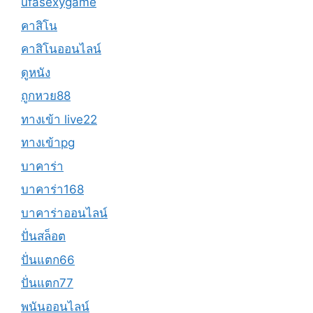
ufasexygame
คาสิโน
คาสิโนออนไลน์
ดูหนัง
ถูกหวย88
ทางเข้า live22
ทางเข้าpg
บาคาร่า
บาคาร่า168
บาคาร่าออนไลน์
ปั่นสล็อต
ปั่นแตก66
ปั่นแตก77
พนันออนไลน์