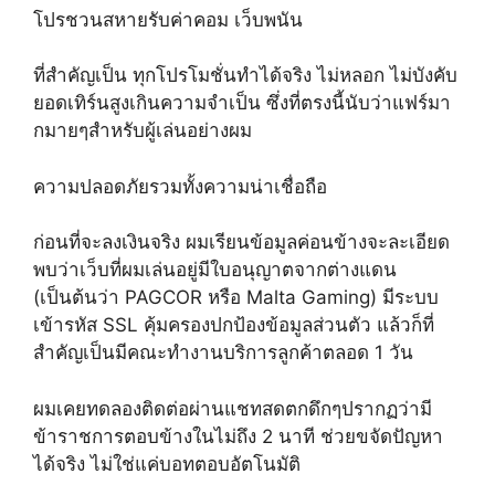
โปรชวนสหายรับค่าคอม เว็บพนัน
ที่สำคัญเป็น ทุกโปรโมชั่นทำได้จริง ไม่หลอก ไม่บังคับ
ยอดเทิร์นสูงเกินความจำเป็น ซึ่งที่ตรงนี้นับว่าแฟร์มา
กมายๆสำหรับผู้เล่นอย่างผม
ความปลอดภัยรวมทั้งความน่าเชื่อถือ
ก่อนที่จะลงเงินจริง ผมเรียนข้อมูลค่อนข้างจะละเอียด
พบว่าเว็บที่ผมเล่นอยู่มีใบอนุญาตจากต่างแดน
(เป็นต้นว่า PAGCOR หรือ Malta Gaming) มีระบบ
เข้ารหัส SSL คุ้มครองปกป้องข้อมูลส่วนตัว แล้วก็ที่
สำคัญเป็นมีคณะทำงานบริการลูกค้าตลอด 1 วัน
ผมเคยทดลองติดต่อผ่านแชทสดตกดึกๆปรากฏว่ามี
ข้าราชการตอบข้างในไม่ถึง 2 นาที ช่วยขจัดปัญหา
ได้จริง ไม่ใช่แค่บอทตอบอัตโนมัติ