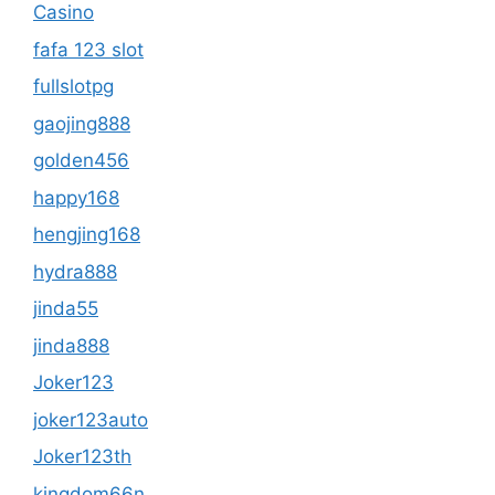
Casino
fafa 123 slot
fullslotpg
gaojing888
golden456
happy168
hengjing168
hydra888
jinda55
jinda888
Joker123
joker123auto
Joker123th
kingdom66n