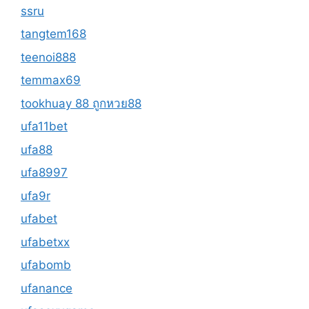
ssru
tangtem168
teenoi888
temmax69
tookhuay 88 ถูกหวย88
ufa11bet
ufa88
ufa8997
ufa9r
ufabet
ufabetxx
ufabomb
ufanance