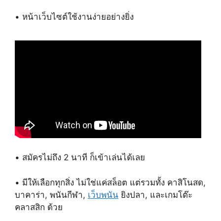
• หน้าเว็บไซต์ใช้งานง่ายอย่างยิ่ง
• สมัครไม่ถึง 2 นาที ก็เข้าเล่นได้เลย
• มีให้เลือกทุกสิ่ง ไม่ใช่แค่สล็อต แต่รวมทั้ง คาสิโนสด,
บาคาร่า, พนันกีฬา,
เว็บพนัน
ยิงปลา, และเกมโต๊ะ
คลาสสิก ด้วย