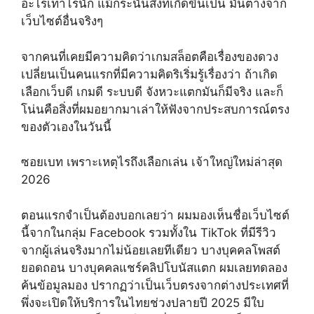
อะไรเท่าไรนัก แม้กระนั้นสิ่งที่เกิดขึ้นเป็น มันต่างจาก
เว็บไซต์อื่นจริงๆ
จากคนที่เคยมีความคิดว่าเกมสล็อตคือเรื่องของดวง
เปลี่ยนเป็นคนแรกที่มีความคิดริเริ่มรู้เรื่องว่า ถ้าเกิด
เลือกเว็บดี เกมดี ระบบดี จังหวะแตกมันก็มีจริง และก็
โน่นคือสิ่งที่ผมอยากมาเล่าให้ฟังจากประสบการณ์ตรง
ของตัวเองในวันนี้
ซอยเบท เพราะเหตุไรถึงเลือกเล่น เจ้าใหญ่ใหม่ล่าสุด
2026
ตอนแรกจำเป็นต้องบอกเลยว่า ผมมองเห็นชื่อเว็บไซต์
นี้จากในกลุ่ม Facebook รวมทั้งใน TikTok ที่มีรีวิว
จากผู้เล่นจริงมากไม่น้อยเลยทีเดียว บางบุคคลโพสต์
ยอดถอน บางบุคคลแชร์คลิปโบนัสแตก ผมเลยทดลอง
ค้นข้อมูลมอง ปรากฏว่าเป็นเว็บตรงจากต่างประเทศที่
พึ่งจะเปิดให้บริการในไทยช่วงปลายปี 2025 มีใบ