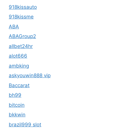
918kissauto
918kissme
ABA
ABAGroup2
allbet24hr
alot666
ambking
askyouwin888 vip
Baccarat
bh99
bitcoin
bkkwin
brazil999 slot