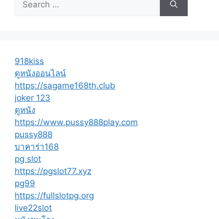
for:
918kiss
ดูหนังออนไลน์
https://sagame168th.club
joker 123
ดูหนัง
https://www.pussy888play.com
pussy888
บาคาร่า168
pg slot
https://pgslot77.xyz
pg99
https://fullslotpg.org
live22slot