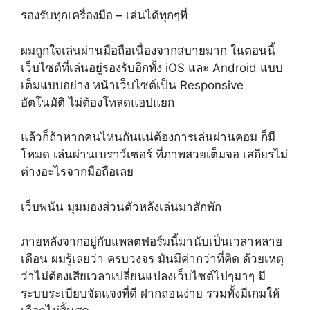
รองรับทุกเครื่องมือ – เล่นได้ทุกๆที่
ผมถูกใจเล่นผ่านมือถือเนื่องจากสบายมาก ในตอนนี้
เว็บไซต์ที่เล่นอยู่รองรับอีกทั้ง iOS และ Android แบบ
เต็มแบบอย่าง หน้าเว็บไซต์เป็น Responsive
อัตโนมัติ ไม่ต้องโหลดแอปแยก
แล้วก็ถ้าหากคนไหนกันแน่ต้องการเล่นผ่านคอม ก็มี
โหมด เล่นผ่านเบราว์เซอร์ ที่ภาพสวยเต็มจอ เสถียรไม่
ต่างอะไรจากมือถือเลย
เว็บพนัน มุมมองส่วนตัวหลังเล่นมาสักพัก
ภายหลังจากอยู่กับแพลตฟอร์มนี้มานับเป็นเวลาหลาย
เดือน ผมรู้เลยว่า ครบวงจร มันมีค่ากว่าที่คิด ด้วยเหตุ
ว่าไม่ต้องเสียเวลาเปลี่ยนแปลงเว็บไซต์ไปๆมาๆ มี
ระบบระเบียบจัดแจงที่ดี ฝากถอนง่าย รวมทั้งมีเกมให้