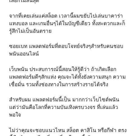
เลือกไม่สิ้นสุด
จากที่เคยเล่นแค่สล็อต เวลานี้ผมขยับไปเล่นบาคาร่า
แทงบอล และเกมอื่นๆได้ในบัญชีเดียว ทั้งสะดวกและก็
รู้สึกไม่เป็นอันตราย
ซอยเบท แพลตฟอร์มที่ตอบโจทย์จริงๆสำหรับคนชอบ
พนันออนไลน์
เว็บพนัน ประสบการณ์นี้สอนให้รู้ดีว่า ถ้าเกิดเลือก
แพลตฟอร์มดีๆสักแห่ง คุณจะได้ทั้งยังความสนุก ความ
เชื่อมั่น รวมทั้งช่องทางในการสร้างรายได้จริง
สำหรับผม แพลตฟอร์มนี้เป็น มากกว่าเว็บไซต์พนัน
แต่ว่ามันคือโลกที่ความบันเทิงครบวงจร ที่เล่นแล้ว
พอใจ
ไม่ว่าคุณจะชอบแนวไหน สล็อต คาสิโน หรือกีฬา ตรง