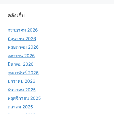
คลังเก็บ
กรกฎาคม 2026
มิถุนายน 2026
พฤษภาคม 2026
เมษายน 2026
มีนาคม 2026
กุมภาพันธ์ 2026
มกราคม 2026
ธันวาคม 2025
พฤศจิกายน 2025
ตุลาคม 2025