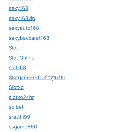
sexy168
sexy168vip
sexyauto168
sexybaccarat168
Slot
Slot Online
slot168
Slotgame666 เข้าสู่ระบบ
Slotxo
slotxo24hr
soibet
sretthi99
ssgame666