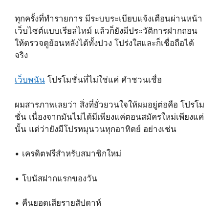
ทุกครั้งที่ทำรายการ มีระบบระเบียบแจ้งเตือนผ่านหน้า
เว็บไซต์แบบเรียลไทม์ แล้วก็ยังมีประวัติการฝากถอน
ให้ตรวจดูย้อนหลังได้ทั้งปวง โปร่งใสและก็เชื่อถือได้
จริง
เว็บพนัน
โปรโมชั่นที่ไม่ใช่แค่ คำชวนเชื่อ
ผมสารภาพเลยว่า สิ่งที่ยั่วยวนใจให้ผมอยู่ต่อคือ โปรโม
ชั่น เนื่องจากมันไม่ได้มีเพียงแค่ตอนสมัครใหม่เพียงแค่
นั้น แต่ว่ายังมีโปรหมุนวนทุกอาทิตย์ อย่างเช่น
• เครดิตฟรีสำหรับสมาชิกใหม่
• โบนัสฝากแรกของวัน
• คืนยอดเสียรายสัปดาห์