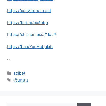
https://cutly.info/soibet
https://bitt.to/ox5obp
https://shorturl.asia/1IbLP
https://t.co/YxnHubpIah
…
Categories
soibet
Tags
เว็บพนัน
Search