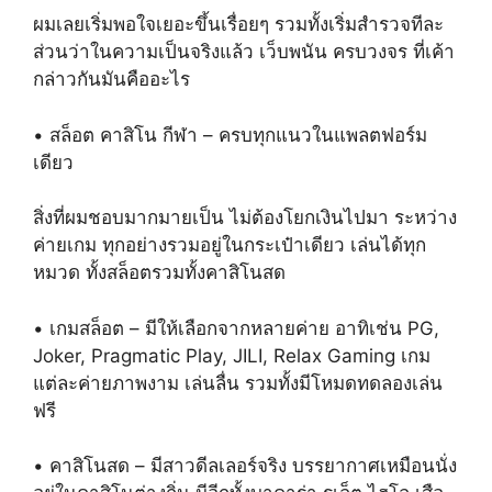
ผมเลยเริ่มพอใจเยอะขึ้นเรื่อยๆ รวมทั้งเริ่มสำรวจทีละ
ส่วนว่าในความเป็นจริงแล้ว เว็บพนัน ครบวงจร ที่เค้า
กล่าวกันมันคืออะไร
• สล็อต คาสิโน กีฬา – ครบทุกแนวในแพลตฟอร์ม
เดียว
สิ่งที่ผมชอบมากมายเป็น ไม่ต้องโยกเงินไปมา ระหว่าง
ค่ายเกม ทุกอย่างรวมอยู่ในกระเป๋าเดียว เล่นได้ทุก
หมวด ทั้งสล็อตรวมทั้งคาสิโนสด
• เกมสล็อต – มีให้เลือกจากหลายค่าย อาทิเช่น PG,
Joker, Pragmatic Play, JILI, Relax Gaming เกม
แต่ละค่ายภาพงาม เล่นลื่น รวมทั้งมีโหมดทดลองเล่น
ฟรี
• คาสิโนสด – มีสาวดีลเลอร์จริง บรรยากาศเหมือนนั่ง