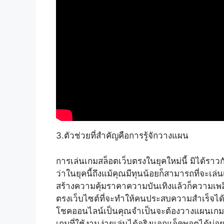
3.ตัวช่วยที่สำคัญคือการรู้จักวางแผน
การเล่นเกมสล็อตเว็บตรงในยุคใหม่นี้ มิได้ราว
ว่าในยุคนี้ถึงแม้คุณมีทุนน้อยก็สามารถที่จะเ
สร้างความคุ้มราคาความบันเทิงแล้วก็ความเพลิด
ตรงเว็บไซต์ที่จะทำให้คนประสบความสำเร็จได้
โชคออนไลน์เป็นคุณจำเป็นจะต้องวางแผนเกมที
เกมที่ใช้งานง่ายเล่นได้จริงแจกแจ็คพอตได้บ่อ