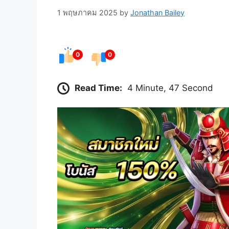
1 พฤษภาคม 2025
by
Jonathan Bailey
0
0
Read Time:
4 Minute, 47 Second