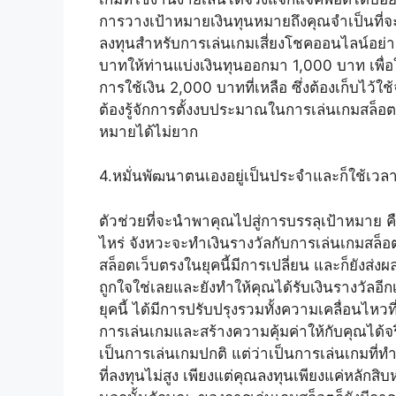
การวางเป้าหมายเงินทุนหมายถึงคุณจำเป็นที่จ
ลงทุนสำหรับการเล่นเกมเสี่ยงโชคออนไลน์อย่างเ
บาทให้ท่านแบ่งเงินทุนออกมา 1,000 บาท เพื่
การใช้เงิน 2,000 บาทที่เหลือ ซึ่งต้องเก็บไว้ใช
ต้องรู้จักการตั้งงบประมาณในการเล่นเกมสล็อต
หมายได้ไม่ยาก
4.หมั่นพัฒนาตนเองอยู่เป็นประจำและก็ใช้เว
ตัวช่วยที่จะนำพาคุณไปสู่การบรรลุเป้าหมาย ค
ไหร่ จังหวะจะทำเงินรางวัลกับการเล่นเกมสล็อต
สล็อตเว็บตรงในยุคนี้มีการเปลี่ยน และก็ยังส่ง
ถูกใจใช่เลยและยังทำให้คุณได้รับเงินรางวัล
ยุคนี้ ได้มีการปรับปรุงรวมทั้งความเคลื่อนไ
การเล่นเกมและสร้างความคุ้มค่าให้กับคุณได้จร
เป็นการเล่นเกมปกติ แต่ว่าเป็นการเล่นเกมที่ท
ที่ลงทุนไม่สูง เพียงแต่คุณลงทุนเพียงแค่หลักส