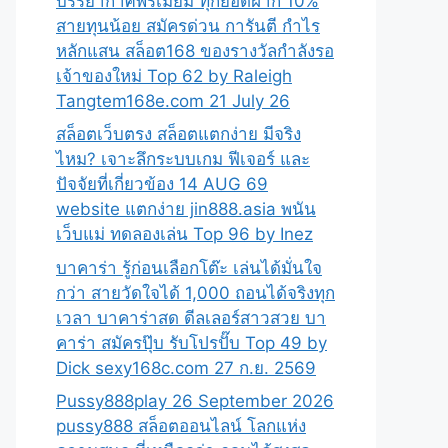
บรรยากาศพรีเมียม ทุกยอดฝาก 10%
สายทุนน้อย สมัครด่วน การันตี กำไร
หลักแสน สล็อต168 ของรางวัลกำลังรอ
เจ้าของใหม่ Top 62 by Raleigh
Tangtem168e.com 21 July 26
สล็อตเว็บตรง สล็อตแตกง่าย มีจริง
ไหม? เจาะลึกระบบเกม ฟีเจอร์ และ
ปัจจัยที่เกี่ยวข้อง 14 AUG 69
website แตกง่าย jin888.asia พนัน
เว็บแม่ ทดลองเล่น Top 96 by Inez
บาคาร่า รู้ก่อนเลือกโต๊ะ เล่นได้มั่นใจ
กว่า สายวัดใจได้ 1,000 ถอนได้จริงทุก
เวลา บาคาร่าสด ดีลเลอร์สาวสวย บา
คาร่า สมัครปุ๊บ รับโปรปั๊บ Top 49 by
Dick sexy168c.com 27 ก.ย. 2569
Pussy888play 26 September 2026
pussy888 สล็อตออนไลน์ โลกแห่ง