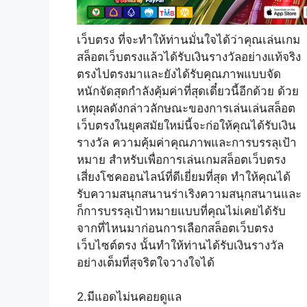
เว็บตรง ที่จะทำให้ท่านมั่นใจได้ว่าคุณเล่นเกม
สล็อตเว็บตรงแล้วได้รับเงินรางวัลอย่างแท้จริง
ตรงไปตรงมาและยังได้รับคุณภาพแบบจัด
หนักจัดสุดกำลังคุ้มค่าที่สุดเดี๋ยวนี้อีกด้วย ด้วย
เหตุผลดังกล่าวลักษณะของการเล่นเล่นสล็อต
เว็บตรงในยุคสมัยใหม่นี้จะก่อให้คุณได้รับเงิน
รางวัล ความคุ้มค่าคุณภาพและการบรรลุเป้า
หมาย สำหรับเพื่อการเล่นเกมสล็อตเว็บตรง
เสี่ยงโชคออนไลน์ที่ดีเยี่ยมที่สุด ทำให้คุณได้
รับความสนุกสนานร่าเริงความสนุกสนานและ
ก็การบรรลุเป้าหมายแบบที่คุณไม่เคยได้รับ
จากที่ไหนมาก่อนการเลือกสล็อตเว็บตรง
เว็บไซต์ตรง นั้นทำให้ท่านได้รับเงินรางวัล
อย่างเต็มที่สุจริตใจวางใจได้
2.มีแอดไม่นคอยดูแล