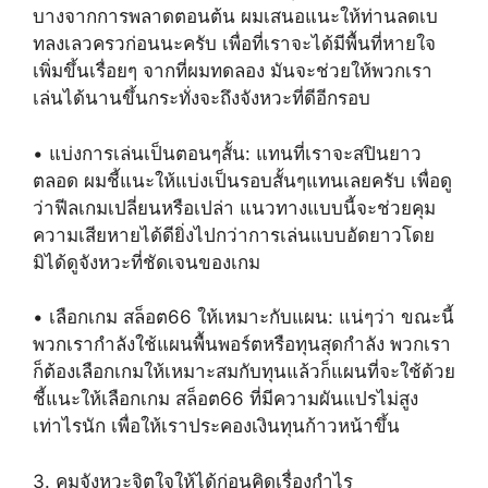
บางจากการพลาดตอนต้น ผมเสนอแนะให้ท่านลดเบ
ทลงเลวครวก่อนนะครับ เพื่อที่เราจะได้มีพื้นที่หายใจ
เพิ่มขึ้นเรื่อยๆ จากที่ผมทดลอง มันจะช่วยให้พวกเรา
เล่นได้นานขึ้นกระทั่งจะถึงจังหวะที่ดีอีกรอบ
• แบ่งการเล่นเป็นตอนๆสั้น: แทนที่เราจะสปินยาว
ตลอด ผมชี้แนะให้แบ่งเป็นรอบสั้นๆแทนเลยครับ เพื่อดู
ว่าฟีลเกมเปลี่ยนหรือเปล่า แนวทางแบบนี้จะช่วยคุม
ความเสียหายได้ดียิ่งไปกว่าการเล่นแบบอัดยาวโดย
มิได้ดูจังหวะที่ชัดเจนของเกม
• เลือกเกม สล็อต66 ให้เหมาะกับแผน: แน่ๆว่า ขณะนี้
พวกเรากำลังใช้แผนพื้นพอร์ตหรือทุนสุดกำลัง พวกเรา
ก็ต้องเลือกเกมให้เหมาะสมกับทุนแล้วก็แผนที่จะใช้ด้วย
ชี้แนะให้เลือกเกม สล็อต66 ที่มีความผันแปรไม่สูง
เท่าไรนัก เพื่อให้เราประคองเงินทุนก้าวหน้าขึ้น
3. คุมจังหวะจิตใจให้ได้ก่อนคิดเรื่องกำไร