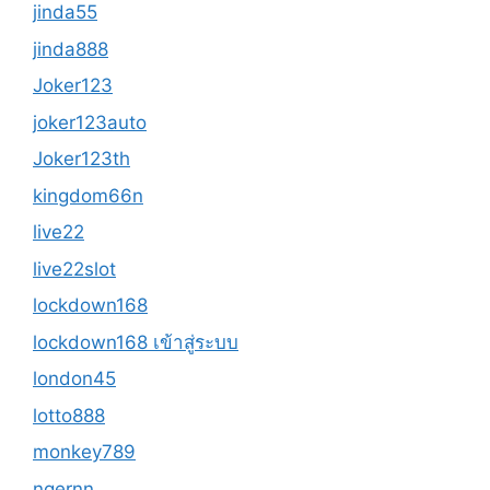
jinda55
jinda888
Joker123
joker123auto
Joker123th
kingdom66n
live22
live22slot
lockdown168
lockdown168 เข้าสู่ระบบ
london45
lotto888
monkey789
ngernn