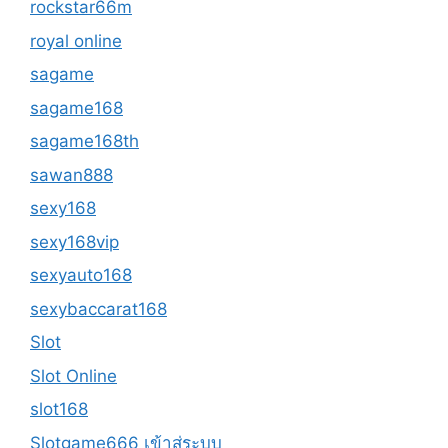
rockstar66m
royal online
sagame
sagame168
sagame168th
sawan888
sexy168
sexy168vip
sexyauto168
sexybaccarat168
Slot
Slot Online
slot168
Slotgame666 เข้าสู่ระบบ