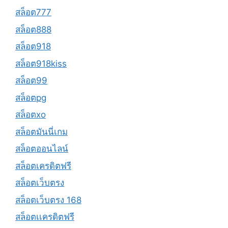
สล็อต777
สล็อต888
สล็อต918
สล็อต918kiss
สล็อต99
สล็อตpg
สล็อตxo
สล็อตมันนี่เกม
สล็อตออนไลน์
สล็อตเครดิตฟรี
สล็อตเว็บตรง
สล็อตเว็บตรง 168
สล็อตเเครดิตฟรี