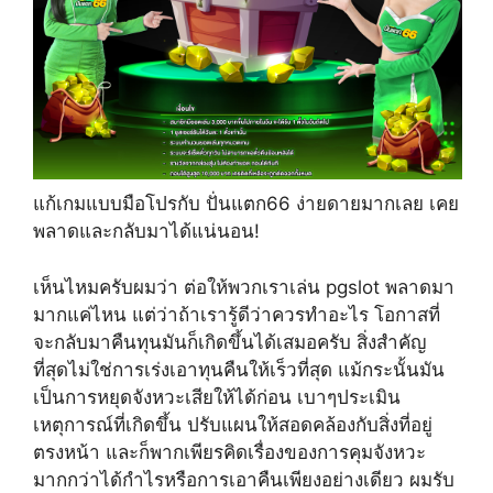
แก้เกมแบบมือโปรกับ ปั่นแตก66 ง่ายดายมากเลย เคย
พลาดและกลับมาได้แน่นอน!
เห็นไหมครับผมว่า ต่อให้พวกเราเล่น pgslot พลาดมา
มากแค่ไหน แต่ว่าถ้าเรารู้ดีว่าควรทำอะไร โอกาสที่
จะกลับมาคืนทุนมันก็เกิดขึ้นได้เสมอครับ สิ่งสำคัญ
ที่สุดไม่ใช่การเร่งเอาทุนคืนให้เร็วที่สุด แม้กระนั้นมัน
เป็นการหยุดจังหวะเสียให้ได้ก่อน เบาๆประเมิน
เหตุการณ์ที่เกิดขึ้น ปรับแผนให้สอดคล้องกับสิ่งที่อยู่
ตรงหน้า และก็พากเพียรคิดเรื่องของการคุมจังหวะ
มากกว่าได้กำไรหรือการเอาคืนเพียงอย่างเดียว ผมรับ