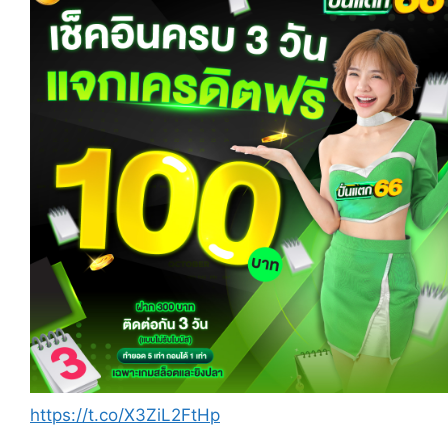
https://t.co/X3ZiL2FtHp