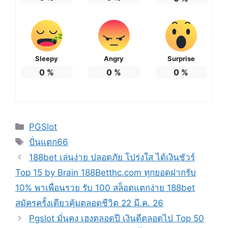
Sleepy
Angry
Surprise
0
%
0
%
0
%
Categories
PGSlot
Tags
ปั่นแตก66
188bet เล่นง่าย ปลอดภัย โปร่งใส ได้เงินชัวร์
Top 15 by Brain 188Betthc.com ทุกยอดฝากรับ
10% พาเพื่อนรวย รับ 100 สล็อตแตกง่าย 188bet
สมัครครั้งเดียวคุ้มตลอดชีวิต 22 มี.ค. 26
Pgslot มั่นคง เฮงตลอดปี เงินดีตลอดไป Top 50