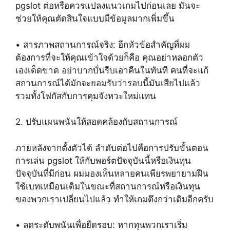
pgslot ต่อหรือควรแปลงแนวเกมไปก่อนเลย มันจะ
ช่วยให้คุณตัดสินใจแบบมีข้อมูลมากเพิ่มขึ้น
• สารภาพสถานการณ์จริง: อีกหัวข้อสำคัญที่ผม
ต้องการที่จะให้คุณเข้าใจด้วยก็คือ คุณอย่าหลอกตัว
เองเด็ดขาด อย่าบากบั่นรีบเอาคืนในทันที คนที่จะแก้
สถานการณ์ได้มักจะยอมรับว่ารอบนี้มันเสียไปแล้ว
รวมทั้งโฟกัสกับการคุมจังหวะใหม่แทน
2. ปรับแผนพนันให้สอดคล้องกับสถานการณ์
ภายหลังจากตั้งตัวได้ ลำดับต่อไปคือการปรับขั้นตอน
การเล่น pgslot ให้กับพอร์ตปัจจุบันนี้หรือเงินทุน
ปัจจุบันที่มีก่อน ผมมองเห็นหลายคนเพียรพยายามฝืน
ใช้เบทเหมือนเดิมในขณะที่สถานการณ์หรือเงินทุน
ของพวกเราเปลี่ยนไปแล้ว ทำให้เกมตึงกว่าเดิมอีกครับ
• ลดระดับพนันเพื่อยืดรอบ: หากทุนพวกเราเริ่ม