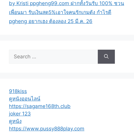
by Kristi ppgheng99.com ฝากทั้งวันรับ 100% ชวน
เพื่อนมา รับเงินสด5%เอาใจคนรักเกมดัง กำไรดี
pgheng อยากเฮง ต้องลอง 25 มี.ค. 26
Search
for:
918kiss
ดูหนังออนไลน์
https://sagame168th.club
joker 123
ดูหนัง
https://www.pussy888play.com