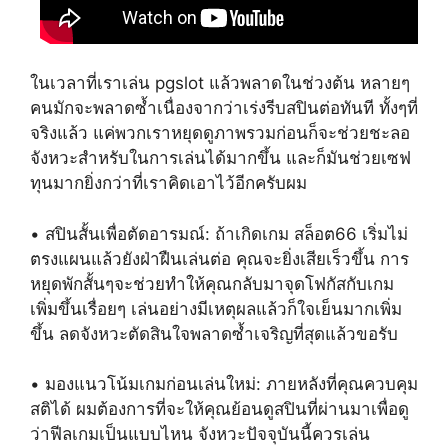
ในเวลาที่เราเล่น pgslot แล้วพลาดในช่วงต้น หลายๆ
คนมักจะพลาดซ้ำเนื่องจากว่าเร่งรีบสปินต่อทันที ทั้งๆที่
จริงแล้ว แค่พวกเราหยุดดูภาพรวมก่อนก็จะช่วยชะลอ
จังหวะสำหรับในการเล่นได้มากขึ้น และก็มันช่วยเซฟ
ทุนมากยิ่งกว่าที่เราคิดเอาไว้อีกครับผม
• สปินสั้นเพื่อตัดอารมณ์: ถ้าเกิดเกม สล็อต66 เริ่มไม่
ตรงแผนแล้วยังฝ่าฝืนเล่นต่อ คุณจะยิ่งเสียเร็วขึ้น การ
หยุดพักสั้นๆจะช่วยทำให้คุณกลับมาจุดโฟกัสกับเกม
เพิ่มขึ้นเรื่อยๆ เล่นอย่างมีเหตุผลแล้วก็ใจเย็นมากเพิ่ม
ขึ้น ลดจังหวะตัดสินใจพลาดซ้ำเจริญที่สุดแล้วขอรับ
• มองแนวโน้มเกมก่อนเล่นใหม่: ภายหลังที่คุณควบคุม
สติได้ ผมต้องการที่จะให้คุณย้อนดูสปินที่ผ่านมาเพื่อดู
ว่าฟีลเกมเป็นแบบไหน จังหวะปัจจุบันนี้ควรเล่น