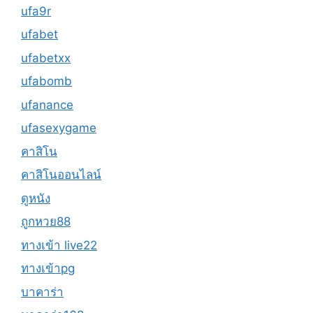
ufa9r
ufabet
ufabetxx
ufabomb
ufanance
ufasexygame
คาสิโน
คาสิโนออนไลน์
ดูหนัง
ถูกหวย88
ทางเข้า live22
ทางเข้าpg
บาคาร่า