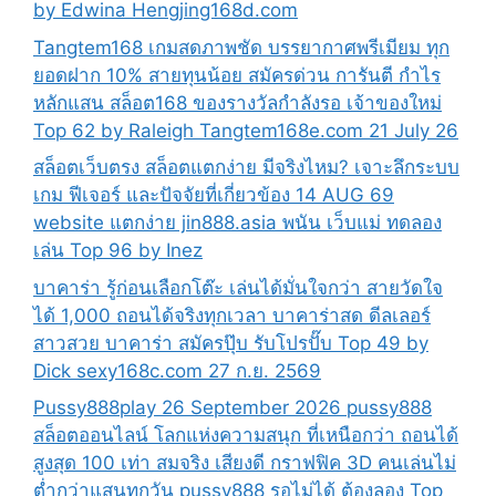
by Edwina Hengjing168d.com
Tangtem168 เกมสดภาพชัด บรรยากาศพรีเมียม ทุก
ยอดฝาก 10% สายทุนน้อย สมัครด่วน การันตี กำไร
หลักแสน สล็อต168 ของรางวัลกำลังรอ เจ้าของใหม่
Top 62 by Raleigh Tangtem168e.com 21 July 26
สล็อตเว็บตรง สล็อตแตกง่าย มีจริงไหม? เจาะลึกระบบ
เกม ฟีเจอร์ และปัจจัยที่เกี่ยวข้อง 14 AUG 69
website แตกง่าย jin888.asia พนัน เว็บแม่ ทดลอง
เล่น Top 96 by Inez
บาคาร่า รู้ก่อนเลือกโต๊ะ เล่นได้มั่นใจกว่า สายวัดใจ
ได้ 1,000 ถอนได้จริงทุกเวลา บาคาร่าสด ดีลเลอร์
สาวสวย บาคาร่า สมัครปุ๊บ รับโปรปั๊บ Top 49 by
Dick sexy168c.com 27 ก.ย. 2569
Pussy888play 26 September 2026 pussy888
สล็อตออนไลน์ โลกแห่งความสนุก ที่เหนือกว่า ถอนได้
สูงสุด 100 เท่า สมจริง เสียงดี กราฟฟิค 3D คนเล่นไม่
ต่ำกว่าแสนทุกวัน pussy888 รอไม่ได้ ต้องลอง Top