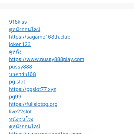
918kiss
ดูหนังออนไลน์
https://sagame168th.club
joker 123
ดูหนัง
https://www.pussy888play.com
pussy888
บาคาร่า168
pg slot
https://pgslot77.xyz
pg99
https://fullslotpg.org
live22slot
หนังชนโรง
ดูหนังออนไลน์