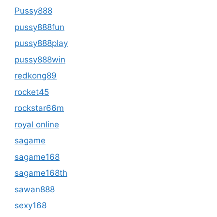
Pussy888
pussy888fun
pussy888play
pussy888win
redkong89
rocket45
rockstar66m
royal online
sagame
sagame168
sagame168th
sawan888
sexy168