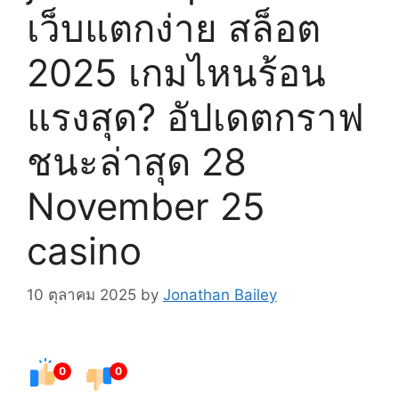
เว็บแตกง่าย สล็อต
2025 เกมไหนร้อน
แรงสุด? อัปเดตกราฟ
ชนะล่าสุด 28
November 25
casino
10 ตุลาคม 2025
by
Jonathan Bailey
0
0