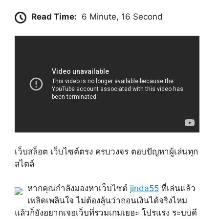
Read Time:
6 Minute, 16 Second
เว็บสล็อต เว็บไซต์ตรง ครบวงจร ตอบปัญหาผู้เล่นทุก
สไตล์
หากคุณกำลังมองหาเว็บไซต์
jinda55
ที่เล่นแล้ว
เพลิดเพลินใจ ไม่ต้องลุ้นว่าถอนเงินได้จริงไหม
แล้วก็ยังอยากเจอเว็บที่รวมเกมเยอะ โปรแรง ระบบดี