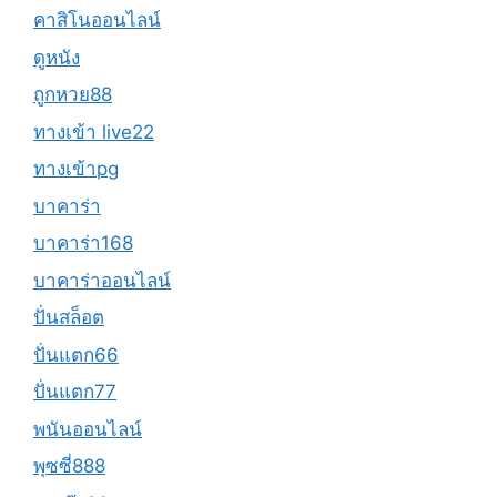
คาสิโนออนไลน์
ดูหนัง
ถูกหวย88
ทางเข้า live22
ทางเข้าpg
บาคาร่า
บาคาร่า168
บาคาร่าออนไลน์
ปั่นสล็อต
ปั่นแตก66
ปั่นแตก77
พนันออนไลน์
พุซซี่888