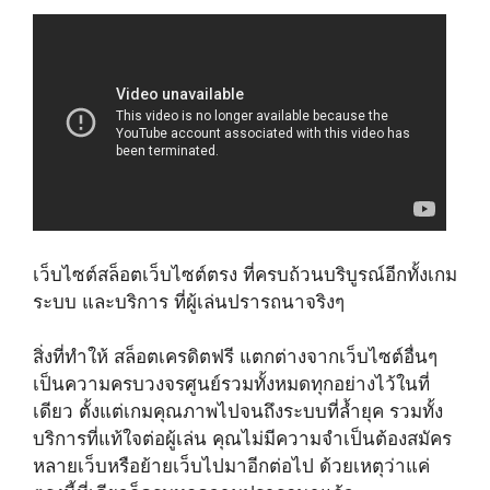
เว็บไซต์สล็อตเว็บไซต์ตรง ที่ครบถ้วนบริบูรณ์อีกทั้งเกม
ระบบ และบริการ ที่ผู้เล่นปรารถนาจริงๆ
สิ่งที่ทำให้ สล็อตเครดิตฟรี แตกต่างจากเว็บไซต์อื่นๆ
เป็นความครบวงจรศูนย์รวมทั้งหมดทุกอย่างไว้ในที่
เดียว ตั้งแต่เกมคุณภาพไปจนถึงระบบที่ล้ำยุค รวมทั้ง
บริการที่แท้ใจต่อผู้เล่น คุณไม่มีความจำเป็นต้องสมัคร
หลายเว็บหรือย้ายเว็บไปมาอีกต่อไป ด้วยเหตุว่าแค่