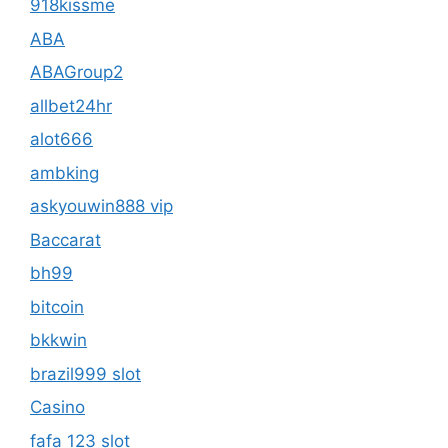
918kissme
ABA
ABAGroup2
allbet24hr
alot666
ambking
askyouwin888 vip
Baccarat
bh99
bitcoin
bkkwin
brazil999 slot
Casino
fafa 123 slot