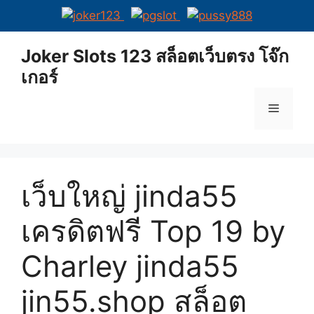
Skip
Joker Slots 123 สล็อตเว็บตรง โจ๊ก
to
เกอร์
content
Menu
เว็บใหญ่ jinda55
เครดิตฟรี Top 19 by
Charley jinda55
jin55.shop สล็อต