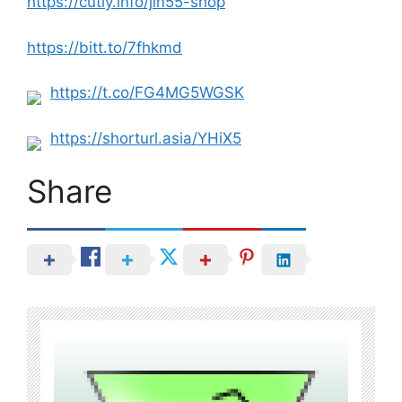
https://cutly.info/jin55-shop
https://bitt.to/7fhkmd
https://t.co/FG4MG5WGSK
https://shorturl.asia/YHiX5
Share