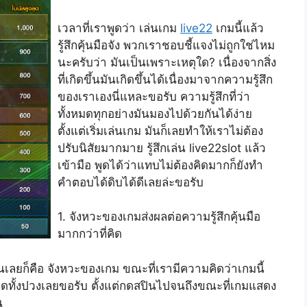
เวลาที่เราพูดว่า เล่นเกม
live22
เกมนี้แล้ว
รู้สึกคุ้นมือจัง พวกเราชอบชี้แจงไม่ถูกใช่ไหม
นะครับว่า มันเป็นเพราะเหตุใด? เนื่องจากสิ่ง
ที่เกิดขึ้นมันเกิดขึ้นได้เนื่องมาจากความรู้สึก
ของเราเองนี่แหละขอรับ ความรู้สึกที่ว่า
ทั้งหมดทุกอย่างมันมองไปด้วยกันได้ง่าย
ตั้งแต่เริ่มเล่นเกม มันก็เลยทำให้เราไม่ต้อง
ปรับนิสัยมากมาย รู้สึกเล่น live22slot แล้ว
เข้ามือ พูดได้ว่าแทบไม่ต้องคิดมากก็ยังทำ
คำตอบได้ดิบได้ดีเลยล่ะขอรับ
1. จังหวะของเกมส่งผลต่อความรู้สึกคุ้นมือ
มากกว่าที่คิด
่อนเลยก็คือ จังหวะของเกม ขณะที่เรามีความคิดว่าเกมนี้
หมดทั้งปวงเลยขอรับ ตั้งแต่กดสปินไปจนถึงขณะที่เกมแสดง
น