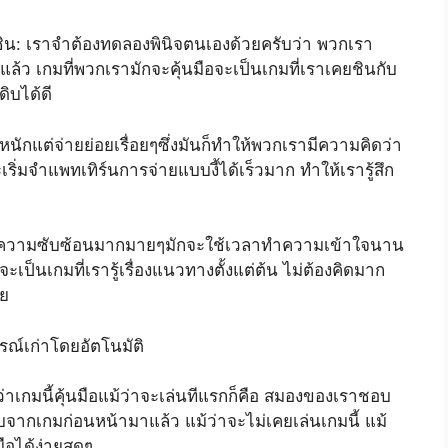
ิน: เราจำต้องทดลองพินิจตนเองด้วยครับว่า พวกเรา
้ว เกมที่พวกเรามักจะคุ้นมือจะเป็นเกมที่เราเคยชินกับ
ิบได้ดี
ักแต่จ่ายย่อยเรื่อยๆซึ่งมันก็ทำให้พวกเรามีความคิดว่า
่มจำแพทเทิร์นการจ่ายแบบงี้ได้เร็วมาก ทำให้เรารู้สึก
ที่มีความซับซ้อนมากมายๆมักจะใช้เวลาทำความเข้าใจนาน
จะเป็นเกมที่เรารู้เรื่องแนวทางตั้งแต่ต้น ไม่ต้องคิดมาก
ลย
รณ์เก่าโดยอัตโนมัติ
ว่าเกมนี้คุ้นมือแม้ว่าจะเล่นทีแรกก็คือ สมองของเราชอบ
จากเกมก่อนหน้ามาแล้ว แม้ว่าจะไม่เคยเล่นเกมนี้ แม้
มือได้ง่ายสุดๆ