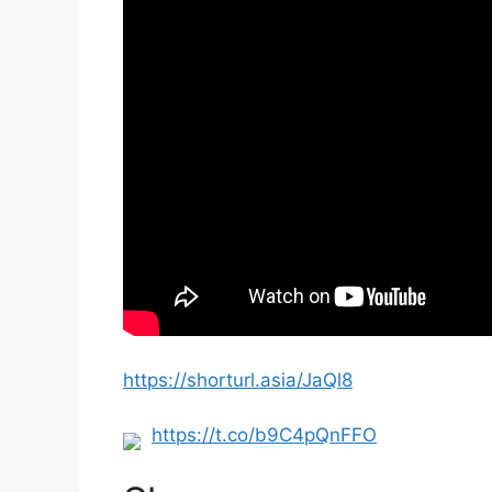
https://shorturl.asia/JaQl8
https://t.co/b9C4pQnFFO