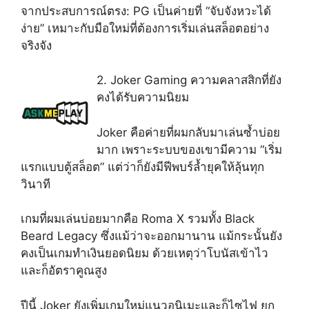
จากประสบการณ์ตรง: PG เป็นค่ายที่ “จับจังหวะได้
ง่าย” เหมาะกับมือใหม่ที่ต้องการเริ่มเล่นสล็อตอย่าง
จริงจัง
2. Joker Gaming ความคลาสสิกที่ยัง
คงได้รับความนิยม
Joker คือค่ายที่ผมกลับมาเล่นซ้ำบ่อย
มาก เพราะระบบของเขามีความ “เริ่ม
แรกแบบตู้สล็อต” แต่ว่าก็ยังมีฟีพบร์ล้ำยุคให้ลุ้นทุก
วินาที
เกมที่ผมเล่นบ่อยมากคือ Roma X รวมทั้ง Black
Beard Legacy ซึ่งแม้ว่าจะออกมานาน แม้กระนั้นยัง
คงเป็นเกมทำเงินยอดนิยม ด้วยเหตุว่าโบนัสเข้าไว
และก็อัตราคูณสูง
ปีนี้ Joker ยังเพิ่มเกมใหม่แนวอนิเมะและก็ไซไฟ ยก