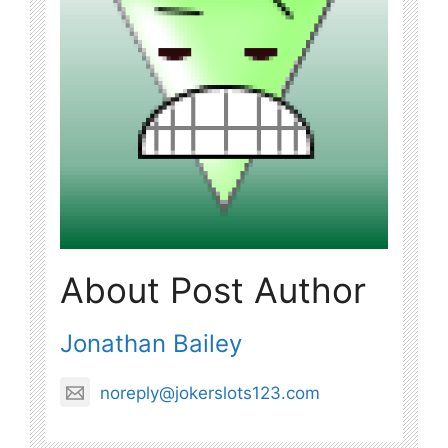
About Post Author
Jonathan Bailey
noreply@jokerslots123.com