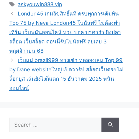
Tags
askyouwin888 vip
London45 เกมลิขสิทธิ์แท้ ครบทุกการเดิมพัน
Top 75 by Neva London45 โบนัสฟรี ไม่ต้องทำ
เทิร์น เว็บพนันออนไลน์ หวย บอล บาคาร่า ยิงปลา
สล็อต เว็บสล็อต ตอนนี้รับโบนัสฟรี ลุยเลย 3
พฤศจิกายน 68
เว็บแม่ brazil999 ทางเข้า ทดลองเล่น Top 99
by Dane websiteใหญ่ เปิดวาร์ป สล็อตเว็บตรง ไม่
ล็อกยูส เล่นยังไงก็แตก 15 ธันวาคม 2025 พนัน
ออนไลน์
Search
for: