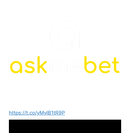
https://t.co/yMylB1tR9P