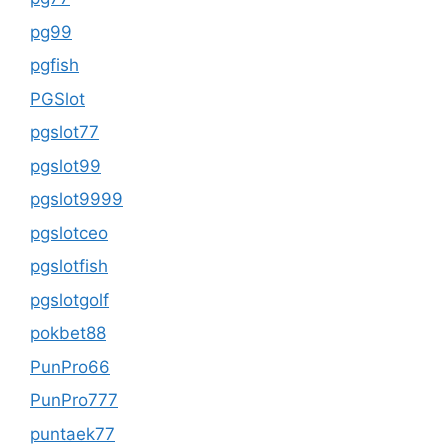
pg99
pgfish
PGSlot
pgslot77
pgslot99
pgslot9999
pgslotceo
pgslotfish
pgslotgolf
pokbet88
PunPro66
PunPro777
puntaek77