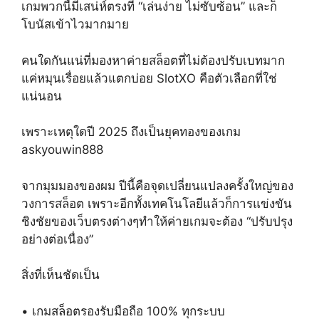
เกมพวกนี้มีเสน่ห์ตรงที่ “เล่นง่าย ไม่ซับซ้อน” และก็
โบนัสเข้าไวมากมาย
คนใดกันแน่ที่มองหาค่ายสล็อตที่ไม่ต้องปรับเบทมาก
แค่หมุนเรื่อยแล้วแตกบ่อย SlotXO คือตัวเลือกที่ใช่
แน่นอน
เพราะเหตุใดปี 2025 ถึงเป็นยุคทองของเกม
askyouwin888
จากมุมมองของผม ปีนี้คือจุดเปลี่ยนแปลงครั้งใหญ่ของ
วงการสล็อต เพราะอีกทั้งเทคโนโลยีแล้วก็การแข่งขัน
ชิงชัยของเว็บตรงต่างๆทำให้ค่ายเกมจะต้อง “ปรับปรุง
อย่างต่อเนื่อง”
สิ่งที่เห็นชัดเป็น
• เกมสล็อตรองรับมือถือ 100% ทุกระบบ