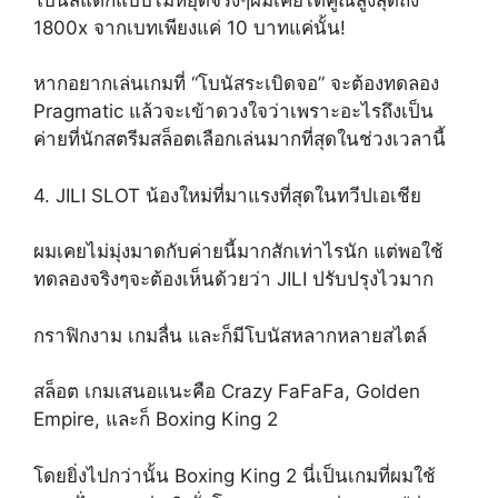
1800x จากเบทเพียงแค่ 10 บาทแค่นั้น!
หากอยากเล่นเกมที่ “โบนัสระเบิดจอ” จะต้องทดลอง
Pragmatic แล้วจะเข้าดวงใจว่าเพราะอะไรถึงเป็น
ค่ายที่นักสตรีมสล็อตเลือกเล่นมากที่สุดในช่วงเวลานี้
4. JILI SLOT น้องใหม่ที่มาแรงที่สุดในทวีปเอเชีย
ผมเคยไม่มุ่งมาดกับค่ายนี้มากสักเท่าไรนัก แต่พอใช้
ทดลองจริงๆจะต้องเห็นด้วยว่า JILI ปรับปรุงไวมาก
กราฟิกงาม เกมลื่น และก็มีโบนัสหลากหลายสไตล์
สล็อต เกมเสนอแนะคือ Crazy FaFaFa, Golden
Empire, และก็ Boxing King 2
โดยยิ่งไปกว่านั้น Boxing King 2 นี่เป็นเกมที่ผมใช้