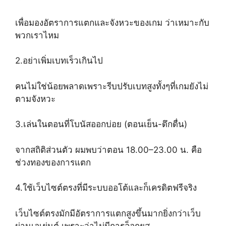
เพื่อมองอัตราการแตกและจังหวะของเกม ว่าเหมาะกับ
พวกเราไหม
2.อย่าเพิ่มเบทเร็วเกินไป
คนไม่ใช่น้อยพลาดเพราะรีบปรับเบทสูงทั้งๆที่เกมยังไม่
ตามจังหวะ
3.เล่นในตอนที่โบนัสออกบ่อย (ตอนเย็น-ดึกดื่น)
จากสถิติส่วนตัว ผมพบว่าตอน 18.00–23.00 น. คือ
ช่วงทองของการแตก
4.ใช้เว็บไซต์ตรงที่มีระบบออโต้และก็เครดิตฟรีจริง
เว็บไซต์ตรงมักมีอัตราการแตกสูงขึ้นมากยิ่งกว่าเว็บ
ผ่านเอเย่นต์ เพราะว่าไม่มีการล็อกยูส