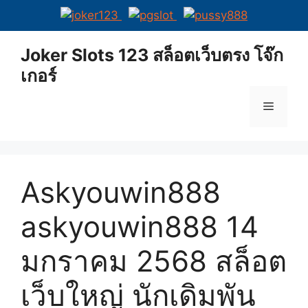
Skip
Joker Slots 123 สล็อตเว็บตรง โจ๊ก
to
เกอร์
content
Menu
Askyouwin888
askyouwin888 14
มกราคม 2568 สล็อต
เว็บใหญ่ นักเดิมพัน