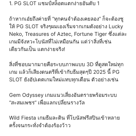
1. PG SLOT แชมป์สล็อตแตกง่ายอันดับ 1
ถ้าหากเอ๋ยถึงค่ายที่ “ทุกคนจำต้องเคยลอง” ก็จะต้องชู
ให้ PG SLOT จริงๆผมเองเริ่มจากเกมดังอย่าง Lucky
Neko, Treasures of Aztec, Fortune Tiger ซึ่งแต่ละ
เกมมีจังหวะโบนัสที่ไม่เหมือนกัน แต่ว่าสิ่งที่เช่น
เดียวกันเป็น แตกง่ายจริง!
สิ่งที่ชอบมากมายคือระบบภาพแบบ 3D ที่ดูสดใหม่ทุก
เกม แล้วก็เสียงดนตรีที่เข้ากับธีมสุดๆปี 2025 นี้ PG
SLOT ยังอัปเดตเกมใหม่แทบทุกเดือน ตัวอย่างเช่น
Gem Odyssey เกมแนวเสี่ยงอันตรายพร้อมระบบ
“สะสมเพชร” เพื่อแลกเปลี่ยนรางวัล
Wild Fiesta เกมธีมละติน ที่โบนัสฟรีสปินเข้าหลาย
ครั้งจนกระทั่งจำต้องร้องว้าว