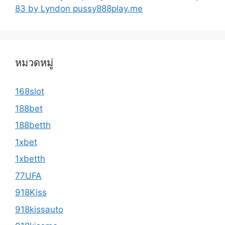
83 by Lyndon pussy888play.me
หมวดหมู่
168slot
188bet
188betth
1xbet
1xbetth
77UFA
918Kiss
918kissauto