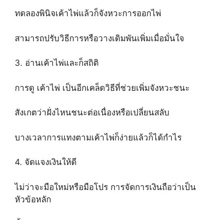
ทดลองพินิจเค้าไพ่แล้วก็จังหวะการออกไพ่
สามารถปรับวิธีการหรือวางเดิมพันเพิ่มเมื่อมั่นใจ
3. อ่านเค้าไพ่และก็สถิติ
การดู เค้าไพ่ เป็นอีกเคล็ดวิธีที่ช่วยเพิ่มจังหวะชนะ
สังเกตว่าฝั่งไหนชนะต่อเนื่องหรือเปลี่ยนสลับ
บางเวลาการแทงตามเค้าไพ่ก็ง่ายแล้วก็ได้กำไร
4. จัดแจงเงินให้ดี
ไม่ว่าจะมือใหม่หรือมือโปร การจัดการเงินถือว่าเป็น
หัวข้อหลัก