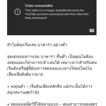
ทำไมต้องเริ่มเล่น บาคาร่า อย่างต่ำ
จุดเด่นของการเล่น บาคาร่า ขั้นต่ำ เป็นคุณไม่ต้อง
ลงทุนเยอะก็สามารถเข้าเล่นได้ เหมาะมากสำหรับคน
เริ่มต้นหรือผู้ที่ต้องการทดลองแนวทางใหม่ๆโดยไม่
เสี่ยงเสียตังค์มากมาย
• ลงทุนต่ำ – เริ่มต้นเพียงหลักสิบ แม้กระนั้นได้การ
สนุกสนานสุดกำลัง
• ทดลองเคล็ดวิธีได้หลายแบบ – คุณสามารถลองสูตร