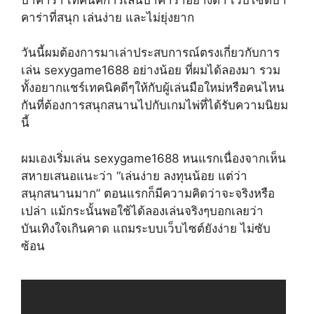
คาร่าที่สนุก เล่นง่าย และไม่ยุ่งยาก
วันนี้ผมต้องการมาเล่าประสบการณ์ตรงเกี่ยวกับการ
เล่น sexygame1688 อย่างน้อย ที่ผมได้ลองมา รวม
ทั้งอยากแชร์เทคนิคดีๆให้กับผู้เล่นมือใหม่หรือคนไหน
กันที่ต้องการสนุกสนานไปกับเกมไพ่ที่ได้รับความนิยม
นี้
ผมเองเริ่มเล่น sexygame1688 หนแรกเนื่องจากเห็น
สหายเสนอแนะว่า “เล่นง่าย ลงทุนน้อย แต่ว่า
สนุกสนานมาก” ตอนแรกก็มีความคิดว่าจะจริงหรือ
เปล่า แม้กระนั้นพอใช้ได้ลองเล่นจริงๆบอกเลยว่า
บันเทิงใจเกินคาด แถมระบบเว็บไซต์ยังง่าย ไม่ซับ
ซ้อน