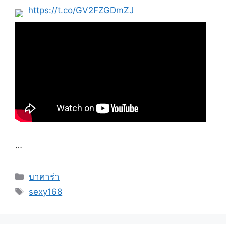
https://t.co/GV2FZGDmZJ
…
Categories
บาคาร่า
Tags
sexy168