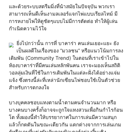
และด้วยระบบสตรีมมิ่งที่นำสมัยในปัจจุบัน พวกเรา
สามารถเห็นดีเห็นงามลเลอร์แจกไพ่แบบเรียลไทม์ มี
การหงายไพ่ให้ดูชัดๆแบบไม่มีการตัดต่อ ทำให้ผู้เล่น
กำเนิดความไว้ใจ
ยิ่งไปกว่านั้น การที่ บาคาร่า คนเล่นเยอะแยะ ยัง
เป็นผลดีในเรื่องของ “มวลชน” หรือแนวโน้มการลง
เดิมพัน (Community Trend) ในตอนที่เราเข้าไปใน
ห้องบาคาร่าที่มีคนเล่นหลักพันคน เราจะมองเห็นสถิติ
วอลลุ่มเงินที่ใช้ในการเดิมพันในแต่ละฝั่งได้อย่างแจ่ม
แจ้ง ซึ่งตรงนี้ล่ะที่เหล่านักเซียนไพ่ชอบใช้เป็นตัวช่วย
สำหรับการตกลงใจ
บางบุคคลชอบแทงตามน้ำตามคนจำนวนมาก หรือ
บางคนบางครั้งก็อาจจะถูกใจแทงสวนเพื่อกินกำไรก้อน
โต ทั้งผองนี้ทำให้บรรยากาศในการเล่นมีความสนุก
แล้วก็กดดันในขณะเดียวกัน แตกต่างจากการเล่นเกม
ตู้หรือเกมที่แข่งขันกับคอมพิวเตอร์อย่างสิ้นเชิง