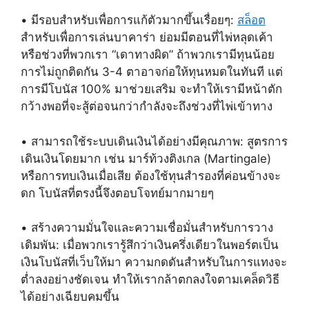
• มีรอบสำหรับเพื่อการแก้ตัวมากขึ้นเรื่อยๆ:
สล็อต
สำหรับเพื่อการเล่นบาคาร่า ย่อมมีตอนที่ไพ่หลุดเค้า
หรือช่วงที่พวกเรา “เดาทางผิด” ถ้าพวกเรามีทุนน้อย
การไม่ถูกติดกัน 3-4 ตาอาจก่อให้ทุนหมดในทันที แต่
การมีโบนัส 100% มาช่วยเสริม จะทำให้เรามีหน้าตัก
กว้างพอที่จะสู้ต่อจนกว่ากำลังจะถึงช่วงที่ไพ่เข้าทาง
• สามารถใช้ระบบเดินเงินได้อย่างมีคุณภาพ: สูตรการ
เดินเงินโดยมาก เช่น มาร์ท้วงติงเกล (Martingale)
หรือการทบเงินเมื่อเสีย ต้องใช้ทุนสำรองที่ค่อนข้างจะ
ดก โบนัสที่ตรงนี้จึงตอบโจทย์มากมายๆ
• สร้างความมั่นใจและความเชื่อมั่นสำหรับการวาง
เดิมพัน: เมื่อพวกเรารู้สึกว่าเงินครึ่งเดียวในพอร์ตเป็น
เงินโบนัสที่เว็บให้มา ความกดดันสำหรับในการแทงจะ
ต่ำลงอย่างชัดเจน ทำให้เรากล้าตกลงใจตามเคล็ดวิธี
ได้อย่างเฉียบคมขึ้น