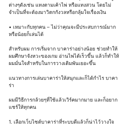
ต่างๆดังเช่น แทงตามเค้าไพ่ หรือแทงสวน โดยไม่
จำเป็นที่จะต้องมาวิตกกังวลหรือกลุ้มใจเรื่องเงิน
• เหมาะกับทุกคน – ไม่ว่าคุณจะมีประสบการณ์มาก
หรือน้อยก็เล่นได้
สำหรับผม การเริ่มจาก บาคาร่าอย่างน้อย ช่วยทำให้
ผมศึกษาจังหวะของเกม อ่านไพ่ได้เร็วขึ้น แล้วก็ทำให้
ผมมั่นใจสำหรับในการวางเดิมพันเยอะขึ้น
แนวทางการเล่นบาคาร่าให้สนุกและก็ได้กำไร บาคา
ร่า
ผมมีวิธีการกล้วยๆที่ใช้แล้วเวิร์คมากมาย และก็อยาก
แชร์ให้ทุกคน
1. เลือกเว็บไซต์บาคาร่าที่ระบบดีแล้วก็น่าไว้วางใจ