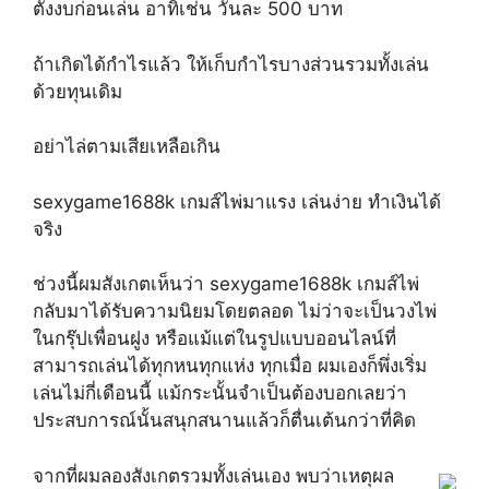
ตั้งงบก่อนเล่น อาทิเช่น วันละ 500 บาท
ถ้าเกิดได้กำไรแล้ว ให้เก็บกำไรบางส่วนรวมทั้งเล่น
ด้วยทุนเดิม
อย่าไล่ตามเสียเหลือเกิน
sexygame1688k เกมส์ไพ่มาแรง เล่นง่าย ทำเงินได้
จริง
ช่วงนี้ผมสังเกตเห็นว่า sexygame1688k เกมส์ไพ่
กลับมาได้รับความนิยมโดยตลอด ไม่ว่าจะเป็นวงไพ่
ในกรุ๊ปเพื่อนฝูง หรือแม้แต่ในรูปแบบออนไลน์ที่
สามารถเล่นได้ทุกหนทุกแห่ง ทุกเมื่อ ผมเองก็พึ่งเริ่ม
เล่นไม่กี่เดือนนี้ แม้กระนั้นจำเป็นต้องบอกเลยว่า
ประสบการณ์นั้นสนุกสนานแล้วก็ตื่นเต้นกว่าที่คิด
จากที่ผมลองสังเกตรวมทั้งเล่นเอง พบว่าเหตุผล