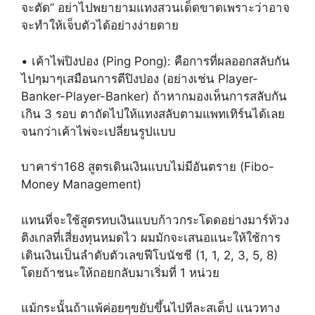
จะตัด” อย่าไปพยายามแทงสวนเด็ดขาดเพราะว่าอาจ
จะทำให้เจ็บตัวได้อย่างง่ายดาย
• เค้าไพ่ปิงปอง (Ping Pong): คือการที่ผลออกสลับกัน
ไปๆมาๆเสมือนการตีปิงปอง (อย่างเช่น Player-
Banker-Player-Banker) ถ้าหากมองเห็นการสลับกัน
เกิน 3 รอบ ตาถัดไปให้แทงสลับตามแพทเทิร์นได้เลย
จนกว่าเค้าไพ่จะเปลี่ยนรูปแบบ
บาคาร่า168 สูตรเดินเงินแบบไม่มีอันตราย (Fibo-
Money Management)
แทนที่จะใช้สูตรทบเงินแบบก้าวกระโดดอย่างมาร์ท้วง
ติงเกลที่เสี่ยงทุนหมดไว ผมมักจะเสนอแนะให้ใช้การ
เดินเงินเป็นลำดับตัวเลขฟีโบนัชชี (1, 1, 2, 3, 5, 8)
โดยถ้าชนะให้ถอยกลับมาเริ่มที่ 1 หน่วย
แม้กระนั้นถ้าแพ้ค่อยๆขยับขึ้นไปทีละสเต็ป แนวทาง