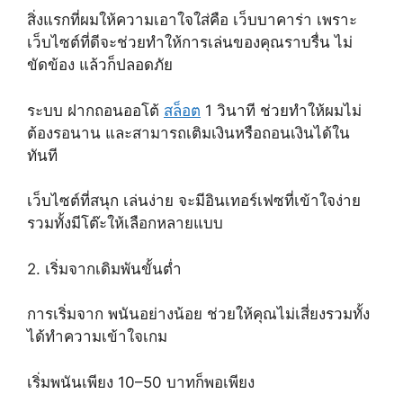
สิ่งแรกที่ผมให้ความเอาใจใส่คือ เว็บบาคาร่า เพราะ
เว็บไซต์ที่ดีจะช่วยทำให้การเล่นของคุณราบรื่น ไม่
ขัดข้อง แล้วก็ปลอดภัย
ระบบ ฝากถอนออโต้
สล็อต
1 วินาที ช่วยทำให้ผมไม่
ต้องรอนาน และสามารถเติมเงินหรือถอนเงินได้ใน
ทันที
เว็บไซต์ที่สนุก เล่นง่าย จะมีอินเทอร์เฟซที่เข้าใจง่าย
รวมทั้งมีโต๊ะให้เลือกหลายแบบ
2. เริ่มจากเดิมพันขั้นต่ำ
การเริ่มจาก พนันอย่างน้อย ช่วยให้คุณไม่เสี่ยงรวมทั้ง
ได้ทำความเข้าใจเกม
เริ่มพนันเพียง 10–50 บาทก็พอเพียง