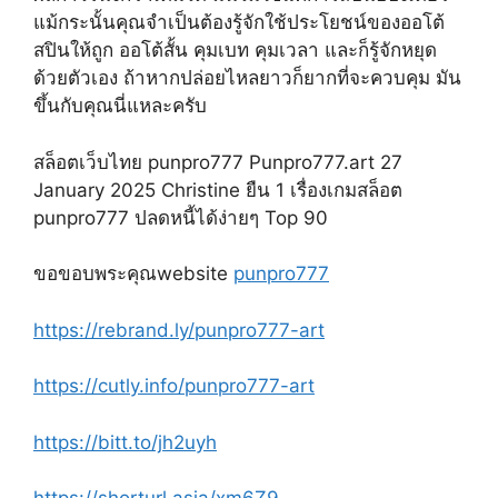
แม้กระนั้นคุณจำเป็นต้องรู้จักใช้ประโยชน์ของออโต้
สปินให้ถูก ออโต้สั้น คุมเบท คุมเวลา และก็รู้จักหยุด
ด้วยตัวเอง ถ้าหากปล่อยไหลยาวก็ยากที่จะควบคุม มัน
ขึ้นกับคุณนี่แหละครับ
สล็อตเว็บไทย punpro777 Punpro777.art 27
January 2025 Christine ยืน 1 เรื่องเกมสล็อต
punpro777 ปลดหนี้ได้ง่ายๆ Top 90
ขอขอบพระคุณwebsite
punpro777
https://rebrand.ly/punpro777-art
https://cutly.info/punpro777-art
https://bitt.to/jh2uyh