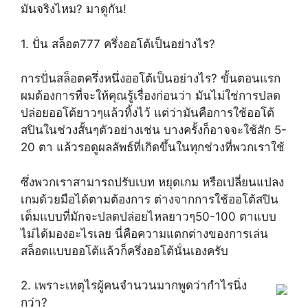
มันจริงไหม? มาดูกัน!
1. ปั่น สล็อต777 ครึ่งออโต้เป็นอย่างไร?
การปั่นสล็อตครึ่งหนึ่งออโต้เป็นอย่างไร? ขั้นตอนแรก
ผมต้องการที่จะให้คุณรู้เรื่องก่อนว่า มันไม่ใช่การปลด
ปล่อยออโต้ยาวๆแล้วทิ้งไว้ แต่ว่ามันคือการใช้ออโต้
สปินในช่วงสั้นๆตัวอย่างเช่น บางครั้งก็อาจจะใช้สัก 5-
20 ตา แล้วรอดูผลลัพธ์ที่เกิดขึ้นในทุกช่วงที่พวกเราใช้
ซึ่งพวกเราสามารถปรับเบท หยุดเกม หรือเปลี่ยนแปลง
เกมด้วยมือได้ตามต้องการ ต่างจากการใช้ออโต้สปิน
เต็มแบบที่มักจะปลดปล่อยไหลยาวๆ50-100 ตาแบบ
ไม่ได้มองอะไรเลย นี่คือความแตกต่างของการเล่น
สล็อตแบบออโต้แล้วก็ครึ่งออโต้นั่นเองครับ
2. เพราะเหตุไรผู้คนจำนวนมากพูดว่ากำไรนิ่ง
กว่า?