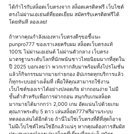
ได้กำไรกับสล็อตเว็บตรงจาก สล็อตเครดิตฟรี เว็บไซต์
ตรงไม่ผ่านเอเย่นต์ที่ยอดเยี่ยม สมัครรับเครดิตฟรีได้
โดยทันที ลองเลย!
ถ้าหากคุณกำลังมองหาเว็บตรงดีๆขอชี้แนะ
punpro777 ของเราเลยครับผม สล็อตเว็บตรงแท้
100% ไม่ผ่านเอเย่นต์ ไม่ผ่านตัวกลาง เว็บตรง
มาตรฐานระดับโลกที่นักพนันชาวไทยนิยมมากที่สุดใน
ปี 2025 บอกเลยว่า พวกเรากลับมาพร้อมทั้งโปรโมชั่น
แล้วก็กิจกรรมมากมายก่ายกอง อัปเกรดทุกบริการแล้ว
ก็ทุกระบบอย่างเต็มที่ เพื่อให้คุณสามารถใช้งาน
เว็บไซต์ของเราได้อย่างปลอดภัย ฝากถอนง่าย ไม่มี
ขั้นต่ำสำหรับเพื่อการฝากถอน สนุกกับเกมสล็อต
มากมายได้มากกว่า 2,000 เกม อัดแน่นไปด้วยเกม
คุณภาพระดับ 5 ดาว เล่นสล็อต777ฟรีผ่านระบบ
ทดลองเล่นได้อีกด้วย ถ้านี่ไม่ใช่เว็บตรงที่ดีที่สุดก็อาจ
ไม่มีเว็บไซต์ไหนใช่อีกแล้วแน่ๆ หากคุณต้องการสัมผัส