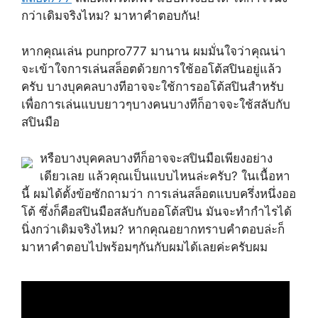
กว่าเดิมจริงไหม? มาหาคำตอบกัน!
หากคุณเล่น punpro777 มานาน ผมมั่นใจว่าคุณน่า
จะเข้าใจการเล่นสล็อตด้วยการใช้ออโต้สปินอยู่แล้ว
ครับ บางบุคคลบางทีอาจจะใช้การออโต้สปินสำหรับ
เพื่อการเล่นแบบยาวๆบางคนบางทีก็อาจจะใช้สลับกับ
สปินมือ
หรือบางบุคคลบางทีก็อาจจะสปินมือเพียงอย่าง
เดียวเลย แล้วคุณเป็นแบบไหนล่ะครับ? ในเนื้อหา
นี้ ผมได้ตั้งข้อซักถามว่า การเล่นสล็อตแบบครึ่งหนึ่งออ
โต้ ซึ่งก็คือสปินมือสลับกับออโต้สปิน มันจะทำกำไรได้
นิ่งกว่าเดิมจริงไหม? หากคุณอยากทราบคำตอบล่ะก็
มาหาคำตอบไปพร้อมๆกันกับผมได้เลยค่ะครับผม