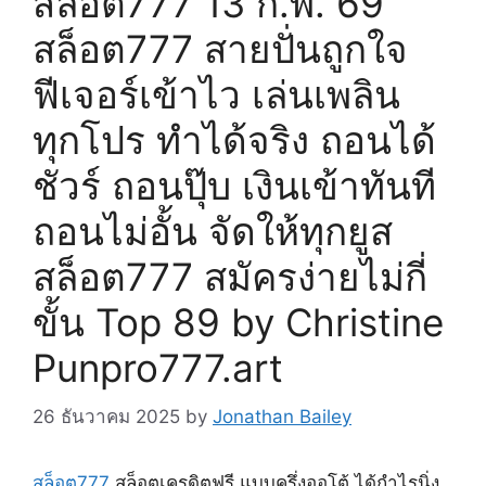
สล็อต777 13 ก.พ. 69
สล็อต777 สายปั่นถูกใจ
ฟีเจอร์เข้าไว เล่นเพลิน
ทุกโปร ทำได้จริง ถอนได้
ชัวร์ ถอนปุ๊บ เงินเข้าทันที
ถอนไม่อั้น จัดให้ทุกยูส
สล็อต777 สมัครง่ายไม่กี่
ขั้น Top 89 by Christine
Punpro777.art
26 ธันวาคม 2025
by
Jonathan Bailey
สล็อต777
สล็อตเครดิตฟรี แบบครึ่งออโต้ ได้กำไรนิ่ง