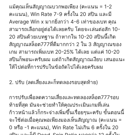
แม้คุณเห็นสัญญาณบวกพอเพียง (คะแนน = 1-2
คะแนน), Win Rate 7-9 ครั้งใน 20 สปิน และมี
Average Win x มากยิ่งกว่า 4-6 เท่าของเบท คุณ
สามารถเลือกอยู่ต่อได้เลยครับ โดยจะเล่นต่อสัก 10-
20 สปินด้วยเบทฐาน ถ้าหากใน 10-20 สปินนี้เกิด
สัญญาณสล็อต777ที่ดีมากกว่า 2 ใน 3 สัญญาณของ
เกม สามารถเพิ่มเบท 20-25% ได้เลย แต่แค่ 10-20
สปินก็พอนะครับผม แต่ถ้าเกิดสัญญาณเงียบ เสนอแนะ
ให้ไปต่อที่การปรับในข้อถัดไปได้เลยครับผม
2. ปรับ (ลดเสี่ยงและก็ทดลองรอบสุดท้าย)
การปรับเพื่อลดความเสี่ยงและทดลองสล็อต777รอบ
ท้ายที่สุด มันจะช่วยทำให้คุณประเมินเกมที่เล่น
ก้าวหน้าแล้วก็กระจ่างเพิ่มขึ้นเรื่อยๆนะครับ ขั้นตอนนี้
จะใช้ต่อเมื่อคุณพอเพียงมองเห็นสัญญาณ (คะแนน =
0 หรือ -1 คะแนน), Win Rate ไม่เกิน 6 ครั้งใน 20