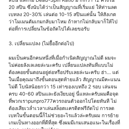
สปิน และก็มี Dead-Spin Ratio มากกว่า 12 ครั้งใน
20 สปิน ซึ่งนับได้ว่าเป็นสัญญาณที่เริ่มแย่ ให้ท่านลด
เบทลง 20-30% เล่นต่อ 10-15 สปินแค่นั้น ให้สังเกต
ว่าโมเมนตัมเกมกลับมาไหม ถ้าหากไม่กลับมาก็ให้ไป
ต่อที่การเปลี่ยนในข้อถัดไปได้เลยขอรับ
3. เปลี่ยนแปลง (ไม่ยื้ออีกต่อไป)
ผมเป็นคนอีกคนหนึ่งที่เมื่อกำเนิดสัญญาณไม่ดี ผมจะ
ไม่ค่อยลังเลเลยล่ะนะครับ เปลี่ยนแปลงทันทีแบบไม่
ต้องคอยขั้นตอนอยู่ต่อหรือปรับเลยล่ะนะครับ ฮ่า… แต่
ในเมื่อคุณมาถึงขั้นตอนสุดท้ายแล้ว สัญญาณมีคะแนน
ไม่ดี โบนัสน้อยกว่า 15 เท่าของเบทถึง 2 รอบ เล่นจน
ครบ 40-60 สปินและยังเงียบอยู่ นี่แหละครับผมคือจุด
ที่พวกเราpunpro777ควรถอนตัวออกไปโดยทันที ไม่
ต้องเสียเวล่ำเวลาเล่นสล็อตเเครดิตฟรีถัดไป การลด
เบทในขั้นตอนนี้ก็ไม่ช่วยอะไรแล้วล่ะครับผม การย้าย
เกมเป็นทางออกที่ดีที่สุด ซึ่งผมมีเกมเสนอแนะในเรื่องที่