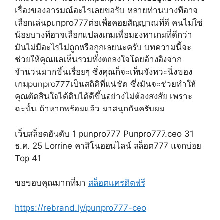
เรื่องของอารมณ์อะไรเลยขอรับ หลายท่านบางทีอาจ
เลือกเล่นpunpro777ต่อเพื่อคอยสัญญาณที่ดี คนไม่ใช่
น้อยบางทีอาจเลือกแปลงเกมเพื่อมองหาเกมที่ดีกว่า
มันไม่มีอะไรไม่ถูกหรือถูกเลยนะครับ บทความนี้จะ
ช่วยให้คุณแลเห็นรวมทั้งตกลงใจโดยอ้างอิงจาก
จำนวนมากขึ้นเรื่อยๆ ซึ่งคุณก็จะเห็นจังหวะนิ่งของ
เกมpunpro777เป็นสถิติที่แน่ชัด ซึ่งมันจะช่วยทำให้
คุณตัดสินใจได้ดิบได้ดีขึ้นอย่างไม่ต้องสงสัย เพราะ
ฉะนั้น ถ้าหากพร้อมแล้ว มาสนุกกันครับผม
เว็บสล็อตอันดับ 1 punpro777 Punpro777.ceo 31
ธ.ค. 25 Lorrine คาสิโนออนไลน์ สล็อต777 แจกบ่อย
Top 41
ขอขอบคุณมากที่มา
สล็อตเเครดิตฟรี
https://rebrand.ly/punpro777-ceo