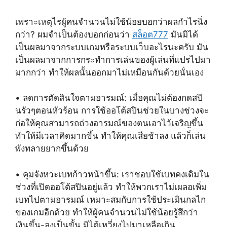
เพราะเหตุไรผู้คนจำนวนไม่ใช้น้อยบอกว่าผลกำไรนิ่ง
กว่า? ผมจำเป็นต้องบอกก่อนว่า
สล็อต777
มันมิได้
เป็นผลมาจากระบบเกมหรือระบบเว็บอะไรนะครับ มัน
เป็นผลมาจากการกระทำการเล่นของผู้เล่นที่แปรไปมา
มากกว่า ทำให้ผลนั้นออกมาไม่เหมือนกันด้วยนั่นเอง
• ลดการตัดสินใจตามอารมณ์: เมื่อคุณไม่ต้องกดสปิ
นรัวๆตอนหัวร้อน การใช้ออโต้สปินช่วยในบางช่วงจะ
ก่อให้คุณสามารถถ่วงอารมณ์ของตนเอาไว้เจริญขึ้น
ทำให้มีเวลาคิดมากขึ้น ทำให้คุณเสียช้าลง แล้วก็เล่น
พังทลายยากขึ้นด้วย
• คุมจังหวะเบทก้าวหน้าขึ้น: เราชอบใช้เบทคงเดิมใน
ช่วงที่เปิดออโต้สปินอยู่แล้ว ทำให้พวกเราไม่เผลอเพิ่ม
เบทไปตามอารมณ์ เหมาะสมกับการใช้ประเมินกลไก
ของเกมอีกด้วย ทำให้ผู้คนจำนวนไม่ใช้น้อยรู้สึกว่า
เงินขึ้น-ลงเป็นขั้น มิได้เหวี่ยงไปมาเหลือเกิน