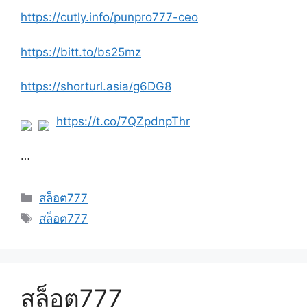
https://cutly.info/punpro777-ceo
https://bitt.to/bs25mz
https://shorturl.asia/g6DG8
https://t.co/7QZpdnpThr
…
Categories
สล็อต777
Tags
สล็อต777
สล็อต777