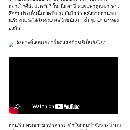
อย่างไรดีล่ะนะครับ? ในเนื้อหานี้ ผมจะพาคุณมาเจาะ
ลึกกับประเด็นนี้เองครับ ผมมั่นใจว่า หลังจากอ่านจบ
แล้ว คุณจะได้รับคุณประโยชน์แบบเต็มๆแน่ๆ มาทดล
องกัน!
จังหวะนิ่งบนเกมสล็อตแครดิตฟรีเป็นยังไง?
ก่อนอื่น พวกเรามาทำความเข้าใจก่อนว่าจังหวะนิ่งบน