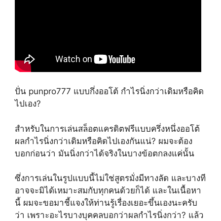
ปั่น punpro777 แบบกึ่งออโต้ กำไรนิ่งกว่าเดิมหรือคิด
ไปเอง?
สำหรับในการเล่นสล็อตแครดิตฟรีแบบครึ่งหนึ่งออโต้
ผลกำไรนิ่งกว่าเดิมหรือคิดไปเองกันแน่? ผมจะต้อง
บอกก่อนว่า มันนิ่งกว่าได้จริงในบางข้อตกลงแค่นั้น
ซึ่งการเล่นในรูปแบบนี้ไม่ใช่สูตรมั่งมีทางลัด และบางที
อาจจะมิได้เหมาะสมกับทุกคนด้วยก็ได้ และในเนื้อหา
นี้ ผมจะขอมาชี้แจงให้ท่านรู้เรื่องเยอะขึ้นเองนะครับ
ว่า เพราะอะไรบางบุคคลบอกว่าผลกำไรนิ่งกว่า? แล้ว