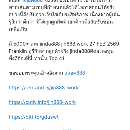
สมผล
สล็อต888
โบนัสต้องเป็นตัวช่วย ไม่ใช่ภาระ
หากเล่นตามรอบที่กำหนดแล้วได้โอกาสถอนได้จริง
อย่างนี้ถึงเรียกว่าเว็บไซต์ประสิทธิภาพ เนื่องจากผู้เล่น
รู้สึกว่าดีกว่า มิได้ถูกผูกมัดด้วยกติกาที่สลับซับซ้อน
เหลือเกิน
มี 5000+ เกม jinda888 jin888.work 27 FEB 2569
Franklin ดูรีวิวจากลูกค้าจริง jinda888คิดจะลงทุน
ทั้งทีต้องที่นี่เท่านั้น Top 41
ขอขอบพระคุณอ้างอิงจาก
สล็อต888
https://rebrand.ly/jin888-work
https://cutly.info/jin888-work
https://bitt.to/gduswt