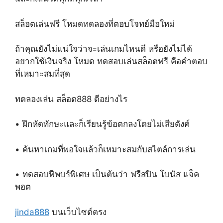
สล็อตเล่นฟรี โหมดทดลองที่ตอบโจทย์มือใหม่
ถ้าคุณยังไม่แน่ใจว่าจะเล่นเกมไหนดี หรือยังไม่ได้
อยากใช้เงินจริง โหมด ทดสอบเล่นสล็อตฟรี คือคำตอบ
ที่เหมาะสมที่สุด
ทดลองเล่น สล็อต888 ดีอย่างไร
• ฝึกหัดทักษะและก็เรียนรู้ข้อตกลงโดยไม่เสียตังค์
• ค้นหาเกมที่พอใจแล้วก็เหมาะสมกับสไตล์การเล่น
• ทดสอบฟีพบร์พิเศษ เป็นต้นว่า ฟรีสปิน โบนัส แจ็ค
พอต
jinda888
บนเว็บไซต์ตรง