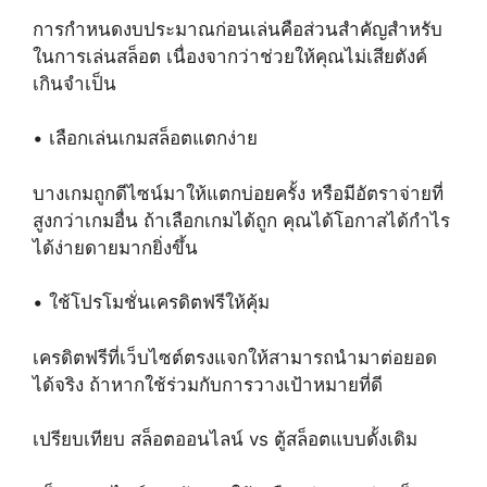
การกำหนดงบประมาณก่อนเล่นคือส่วนสำคัญสำหรับ
ในการเล่นสล็อต เนื่องจากว่าช่วยให้คุณไม่เสียตังค์
เกินจำเป็น
• เลือกเล่นเกมสล็อตแตกง่าย
บางเกมถูกดีไซน์มาให้แตกบ่อยครั้ง หรือมีอัตราจ่ายที่
สูงกว่าเกมอื่น ถ้าเลือกเกมได้ถูก คุณได้โอกาสได้กำไร
ได้ง่ายดายมากยิ่งขึ้น
• ใช้โปรโมชั่นเครดิตฟรีให้คุ้ม
เครดิตฟรีที่เว็บไซต์ตรงแจกให้สามารถนำมาต่อยอด
ได้จริง ถ้าหากใช้ร่วมกับการวางเป้าหมายที่ดี
เปรียบเทียบ สล็อตออนไลน์ vs ตู้สล็อตแบบดั้งเดิม