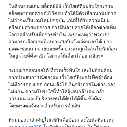
ในด้านของเกม สล็อต888 เว็บไซต์ที่ผมจับใจจะรวม
สล็อตจากทุกค่ายดังไว้ครบ ทำให้มีตัวเลือกนานัปการ
ไม่ว่าจะเป็นเกมใหม่ปัจจุบัน เกมที่ได้รับความนิยม
หรือเกมสายแตกง่าย การมีหลายค่ายให้เลือกช่วยเพิ่ม
โอกาสสำหรับเพื่อการทำเงิน เพราะเหตุว่าพวกเรา
สามารถเลือกเกมที่เหมาะสมกับสไตล์ตนเองได้ บาง
บุคคลชอบเกมจ่ายบ่อยครั้ง บางคนถูกใจลุ้นโบนัสก้อน
ใหญ่ เว็บที่ดีจะเปิดโอกาสให้เลือกได้อย่างอิสระ
ระบบฝากถอนออโต้ ที่รวดเร็วทันใจและไม่อ้อมค้อม
จากประสบการณ์ของผม เว็บไซต์ที่เพอร์เฟ็คจำต้อง
ไม่มีการดองยอด ถอนแล้วได้เงินจริงภายในช่วงเวลา
ไม่นาน ความโปร่งใสนี้ทำให้ผู้เล่นกล้าเล่น กล้า
วางแผน และก็บริหารทุนได้ดิบได้ดีขึ้น ซึ่งมีผล
โดยตรงต่อจังหวะสำหรับการทำเงิน
ที่ผมมองว่าสำคัญไม่แพ้กันคือข้อตกลงโบนัสที่สมเหตุ