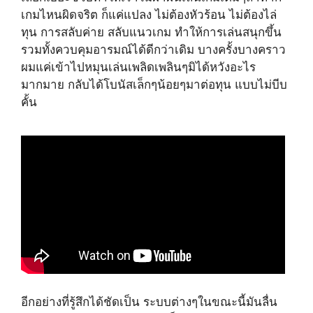
เกมไหนผิดจริต ก็แค่แปลง ไม่ต้องหัวร้อน ไม่ต้องไล่
ทุน การสลับค่าย สลับแนวเกม ทำให้การเล่นสนุกขึ้น
รวมทั้งควบคุมอารมณ์ได้ดีกว่าเดิม บางครั้งบางคราว
ผมแค่เข้าไปหมุนเล่นเพลิดเพลินๆมิได้หวังอะไร
มากมาย กลับได้โบนัสเล็กๆน้อยๆมาต่อทุน แบบไม่บีบ
คั้น
อีกอย่างที่รู้สึกได้ชัดเป็น ระบบต่างๆในขณะนี้มันลื่น