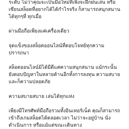
ระดับ ไม่ว่าคุณจะเป็นมือใหม่ที่เพิ่งจะฝึกฝนเล่น หรือ
เซียนสล็อตที่อยากได้ได้กำไรจริง ก็สามารถสนุกสนาน
ได้ทุกๆที่ ทุกเมื่อ
ผ่านมือถือเพียงแค่เครื่องเดียว
จุดแข็งของสล็อตออนไลน์ที่ตอบโจทย์ทุกความ
ปรารถนา
สล็อตออนไลน์มิได้มีดีแค่ความสนุกสนาน แม้กระนั้น
ยังตอบปัญหาในหลายด้านอีกทั้งการลงทุน ความสบาย
และก็ความปลอดภัย
ความสบายสบาย เล่นได้ทุกแห่ง
เพียงมีโทรศัพท์มือถือรวมทั้งอินเทอร์เน็ต คุณก็สามารถ
เข้าถึงเกมสล็อตได้ตลอดเวลา ไม่ว่าจะอยู่บ้าน นั่ง
ดำเนินการ หรือแม้แต่ขณะเดินทาง