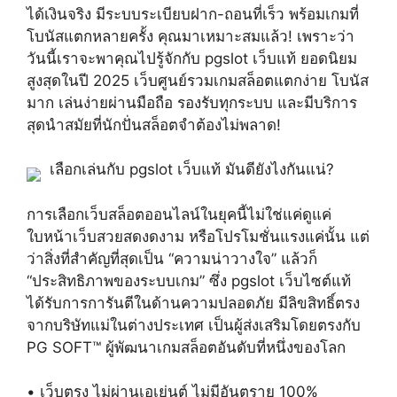
ได้เงินจริง มีระบบระเบียบฝาก-ถอนที่เร็ว พร้อมเกมที่
โบนัสแตกหลายครั้ง คุณมาเหมาะสมแล้ว! เพราะว่า
วันนี้เราจะพาคุณไปรู้จักกับ pgslot เว็บแท้ ยอดนิยม
สูงสุดในปี 2025 เว็บศูนย์รวมเกมสล็อตแตกง่าย โบนัส
มาก เล่นง่ายผ่านมือถือ รองรับทุกระบบ และมีบริการ
สุดนำสมัยที่นักปั่นสล็อตจำต้องไม่พลาด!
เลือกเล่นกับ pgslot เว็บแท้ มันดียังไงกันแน่?
การเลือกเว็บสล็อตออนไลน์ในยุคนี้ไม่ใช่แค่ดูแค่
ใบหน้าเว็บสวยสดงดงาม หรือโปรโมชั่นแรงแค่นั้น แต่
ว่าสิ่งที่สำคัญที่สุดเป็น “ความน่าวางใจ” แล้วก็
“ประสิทธิภาพของระบบเกม” ซึ่ง pgslot เว็บไซต์แท้
ได้รับการการันตีในด้านความปลอดภัย มีลิขสิทธิ์ตรง
จากบริษัทแม่ในต่างประเทศ เป็นผู้ส่งเสริมโดยตรงกับ
PG SOFT™ ผู้พัฒนาเกมสล็อตอันดับที่หนึ่งของโลก
• เว็บตรง ไม่ผ่านเอเย่นต์ ไม่มีอันตราย 100%