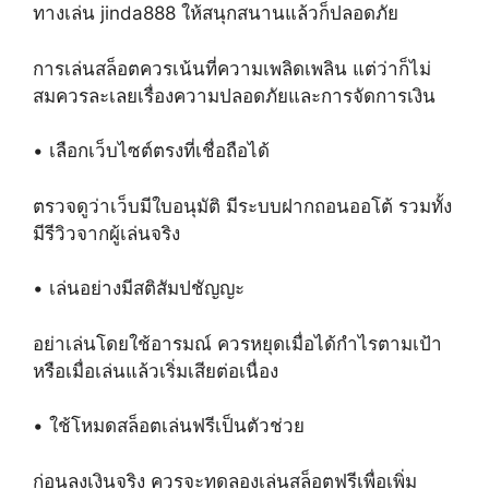
ทางเล่น jinda888 ให้สนุกสนานแล้วก็ปลอดภัย
การเล่นสล็อตควรเน้นที่ความเพลิดเพลิน แต่ว่าก็ไม่
สมควรละเลยเรื่องความปลอดภัยและการจัดการเงิน
• เลือกเว็บไซต์ตรงที่เชื่อถือได้
ตรวจดูว่าเว็บมีใบอนุมัติ มีระบบฝากถอนออโต้ รวมทั้ง
มีรีวิวจากผู้เล่นจริง
• เล่นอย่างมีสติสัมปชัญญะ
อย่าเล่นโดยใช้อารมณ์ ควรหยุดเมื่อได้กำไรตามเป้า
หรือเมื่อเล่นแล้วเริ่มเสียต่อเนื่อง
• ใช้โหมดสล็อตเล่นฟรีเป็นตัวช่วย
ก่อนลงเงินจริง ควรจะทดลองเล่นสล็อตฟรีเพื่อเพิ่ม