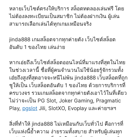
หลายเว็บไซต์ตรงให้บริการ สล็อตทดลองเล่นฟรี โดย
ไม่ต้องลงทะเบียนเป็นสมาชิก ไม่ต้องฝากเงิน ผู้เล่น
สามารถเลือกเล่นได้ทุกเกมเหมือนจริง
jinda888 เกมสล็อตจากทุกค่ายดัง เว็บไซต์สล็อต
อันดับ 1 ของไทย เล่นง่าย
หากเอ่ยถึงเว็บไซต์สล็อตออนไลน์ที่มาแรงที่สุดในไทย
ในช่วงเวลานี้ ชื่อที่ผู้คนจำนวนไม่ใช้น้อยรู้จักรวมทั้ง
เอ๋ยถึงสูงที่สุดอาจจะหนีไม่พ้น jinda888 เว็บสล็อตที่ถูก
ชูให้เป็น เว็บสล็อตอันดับ 1 ของไทย ด้วยการบริการที่
ครบวงจร รวมเกมสล็อตจากทุกค่ายดังเอาไว้ในที่เดียว
ไม่ว่าจะเป็น PG Slot, Joker Gaming, Pragmatic
Play,
pgslot
Jili, SlotXO, Evoplay และค่ายฯลฯ
สิ่งที่ทำให้ jinda888 ไม่เหมือนกับเว็บทั่วไป คือการที่
เว็บแห่งนี้ย้ำความ ง่ายรวมทั้งสบาย สำหรับผู้เล่นทุก