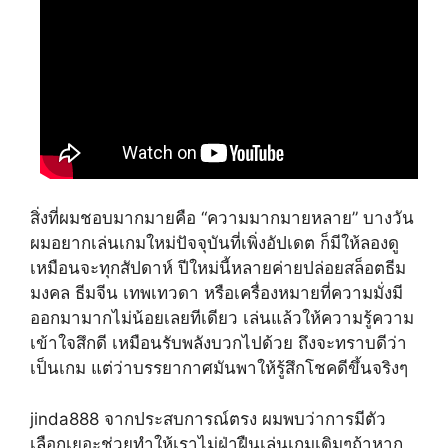
สิ่งที่ผมชอบมากมายคือ “ความมากมายหลาย” บางวัน
ผมอยากเล่นเกมใหม่ปัจจุบันที่เพิ่งอัปเดต ก็มีให้ลองดู
เหมือนจะทุกสัปดาห์ ปีใหม่นี้หลายค่ายปล่อยสล็อตธีม
มงคล ธีมจีน เทพเทวดา หรือเครื่องหมายที่ความมั่งมี
ออกมามากไม่น้อยเลยทีเดียว เล่นแล้วให้ความรู้ความ
เข้าใจสึกดี เหมือนรับพลังบวกไปด้วย ถึงจะทราบดีว่า
เป็นเกม แต่ว่าบรรยากาศมันพาให้รู้สึกโชคดีขึ้นจริงๆ
jinda888 จากประสบการณ์ตรง ผมพบว่าการมีตัว
เลือกเยอะช่วยทำให้เราไม่ฝ่าฝืนเล่นเกมเดิมๆถ้าหาก