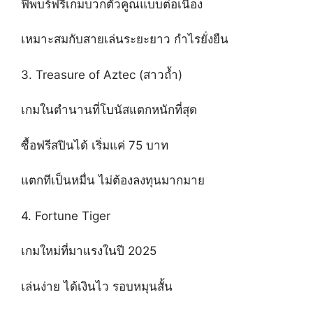
ฟีพบร์ฟรีเกมบวกตัวคูณแบบต่อเนื่อง
เหมาะสมกับสายเล่นระยะยาว กำไรยั่งยืน
3. Treasure of Aztec (สาวถ้ำ)
เกมในตำนานที่โบนัสแตกหนักที่สุด
ซื้อฟรีสปินได้ เริ่มแค่ 75 บาท
แตกทีเป็นหมื่น ไม่ต้องลงทุนมากมาย
4. Fortune Tiger
เกมใหม่ที่มาแรงในปี 2025
เล่นง่าย ได้เงินไว รอบหมุนสั้น