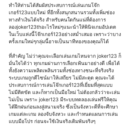
ทำให้ท่านได้สัมผัสประสบการณ์เล่นเกมโจ๊ก
เกอร์123แบบใหม่ ที่อีกทั้งสนุกสนานรวมทั้งเพิ่มช่อง
ทางทำเงินได้จริง สำหรับคนใดกันแน่ที่ต้องการ
ลองjoker123thอะไรใหม่ๆแนะนำให้พินิจเกมอัปเดต
ในเว็บแห่งนี้โจ๊กเกอร์123อย่างสม่ำเสมอ เพราะว่าบาง
ครั้งเกมใหม่ๆกลุ่มนี้อาจเป็นนาทีทองของคุณก็ได้
ที่สำคัญ ไม่ว่าคุณจะเลือกเล่นเกมไหนจาก joker123 ก็
มั่นใจได้ว่า ทุกเกมผ่านการเลือกเฟ้นมาอย่างดี เพื่อได้
ทั้งยังความเพลิดเพลินรวมทั้งช่องทางชนะที่จริงจริง
ระบบเกมถูกดีไซน์มาให้เสถียร ไม่มีสะดุด คุณจะได้
ประสบการณ์การเล่นโจ๊กเกอร์123ที่เยี่ยมที่สุดแบบ
ไม่มีติดขัด และก็หากเป็นมือใหม่ ไม่ต้องกลัวว่าจะเล่น
ไม่เป็น เพราะ joker123 มีระบบทดลองเล่นฟรีให้คุณ
ได้ฝึกฝนก่อนลงสู่สนามจริง ซึ่งเป็นจังหวะดีที่จะศึกษา
เกมแต่ละเกม ลองจับจังหวะ และกำหนดแผนการเล่น
แบบมือโปร ก่อนจะใช้เงินจริงเดิมพันจริงๆ