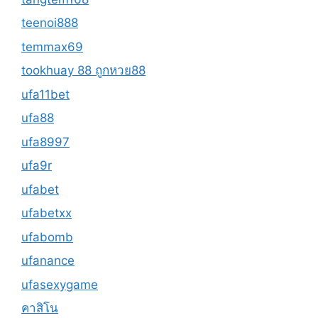
teenoi888
temmax69
tookhuay 88 ถูกหวย88
ufa11bet
ufa88
ufa8997
ufa9r
ufabet
ufabetxx
ufabomb
ufanance
ufasexygame
คาสิโน