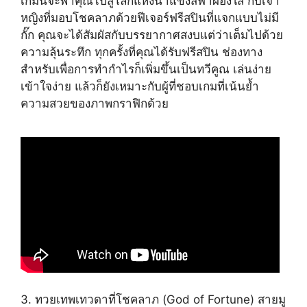
เกมนี้จะพาคุณไปสู่โลกแห่งน้ำแข็งสีฟ้าผ่องใส กับเจ้า
หญิงที่มอบโชคลาภด้วยฟีเจอร์ฟรีสปินที่แจกแบบไม่มี
กั๊ก คุณจะได้สัมผัสกับบรรยากาศสงบแต่ว่าเต็มไปด้วย
ความลุ้นระทึก ทุกครั้งที่คุณได้รับฟรีสปิน ช่องทาง
สำหรับเพื่อการทำกำไรก็เพิ่มขึ้นเป็นทวีคูณ เล่นง่าย
เข้าใจง่าย แล้วก็ยังเหมาะกับผู้ที่ชอบเกมที่เน้นย้ำ
ความสวยของภาพกราฟิกด้วย
3. ทวยเทพเทวดาที่โชคลาภ (God of Fortune) สายมู