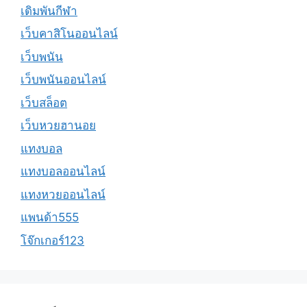
เดิมพันกีฬา
เว็บคาสิโนออนไลน์
เว็บพนัน
เว็บพนันออนไลน์
เว็บสล็อต
เว็บหวยฮานอย
แทงบอล
แทงบอลออนไลน์
แทงหวยออนไลน์
แพนด้า555
โจ๊กเกอร์123