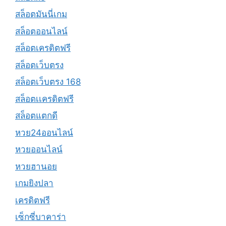
สล็อตมันนี่เกม
สล็อตออนไลน์
สล็อตเครดิตฟรี
สล็อตเว็บตรง
สล็อตเว็บตรง 168
สล็อตเเครดิตฟรี
สล็อตแตกดี
หวย24ออนไลน์
หวยออนไลน์
หวยฮานอย
เกมยิงปลา
เครดิตฟรี
เซ็กซี่บาคาร่า