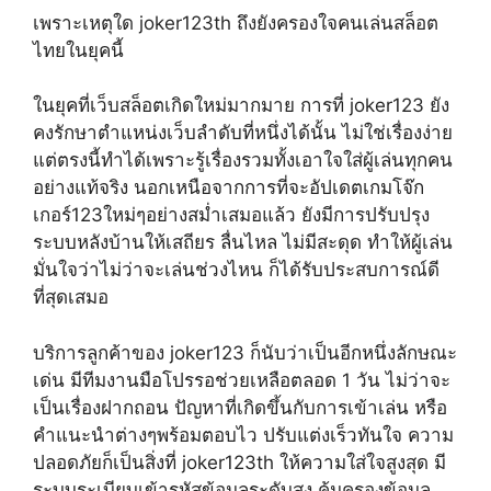
เพราะเหตุใด joker123th ถึงยังครองใจคนเล่นสล็อต
ไทยในยุคนี้
ในยุคที่เว็บสล็อตเกิดใหม่มากมาย การที่ joker123 ยัง
คงรักษาตำแหน่งเว็บลำดับที่หนึ่งได้นั้น ไม่ใช่เรื่องง่าย
แต่ตรงนี้ทำได้เพราะรู้เรื่องรวมทั้งเอาใจใส่ผู้เล่นทุกคน
อย่างแท้จริง นอกเหนือจากการที่จะอัปเดตเกมโจ๊ก
เกอร์123ใหม่ๆอย่างสม่ำเสมอแล้ว ยังมีการปรับปรุง
ระบบหลังบ้านให้เสถียร ลื่นไหล ไม่มีสะดุด ทำให้ผู้เล่น
มั่นใจว่าไม่ว่าจะเล่นช่วงไหน ก็ได้รับประสบการณ์ดี
ที่สุดเสมอ
บริการลูกค้าของ joker123 ก็นับว่าเป็นอีกหนึ่งลักษณะ
เด่น มีทีมงานมือโปรรอช่วยเหลือตลอด 1 วัน ไม่ว่าจะ
เป็นเรื่องฝากถอน ปัญหาที่เกิดขึ้นกับการเข้าเล่น หรือ
คำแนะนำต่างๆพร้อมตอบไว ปรับแต่งเร็วทันใจ ความ
ปลอดภัยก็เป็นสิ่งที่ joker123th ให้ความใส่ใจสูงสุด มี
ระบบระเบียบเข้ารหัสข้อมูลระดับสูง คุ้มครองข้อมูล