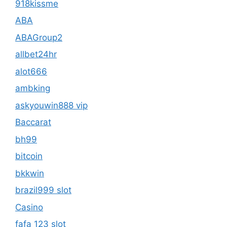
918kissme
ABA
ABAGroup2
allbet24hr
alot666
ambking
askyouwin888 vip
Baccarat
bh99
bitcoin
bkkwin
brazil999 slot
Casino
fafa 123 slot