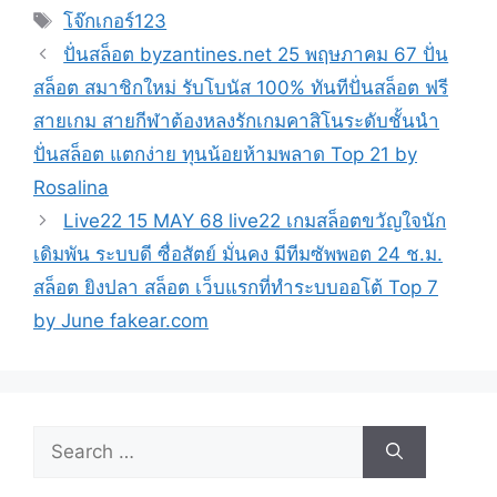
Tags
โจ๊กเกอร์123
ปั่นสล็อต byzantines.net 25 พฤษภาคม 67 ปั่น
สล็อต สมาชิกใหม่ รับโบนัส 100% ทันทีปั่นสล็อต ฟรี
สายเกม สายกีฬาต้องหลงรักเกมคาสิโนระดับชั้นนำ
ปั่นสล็อต แตกง่าย ทุนน้อยห้ามพลาด Top 21 by
Rosalina
Live22 15 MAY 68 live22 เกมสล็อตขวัญใจนัก
เดิมพัน ระบบดี ซื่อสัตย์ มั่นคง มีทีมซัพพอต 24 ช.ม.
สล็อต ยิงปลา สล็อต เว็บแรกที่ทำระบบออโต้ Top 7
by June fakear.com
Search
for: