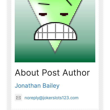
About Post Author
Jonathan Bailey
noreply@jokerslots123.com