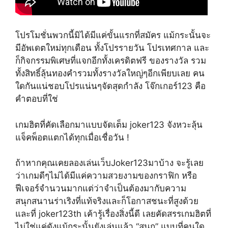
โปรโมชั่นพวกนี้มิได้มีแค่ขั้นแรกที่สมัคร แม้กระนั้นจะ
มีอัพเดตใหม่ทุกเดือน ทั้งโปรรายวัน โปรเทศกาล และ
ก็กิจกรรมพิเศษที่แจกอีกทั้งเครดิตฟรี ของรางวัล รวม
ทั้งสิทธิ์ลุ้นทองคำรวมทั้งรางวัลใหญ่ๆอีกเพียบเลย คน
ใดกันแน่ชอบโปรแน่นๆจัดสุดกำลัง โจ๊กเกอร์123 คือ
คำตอบที่ใช่
เกมฮิตที่คัดเลือกมาแบบจัดเต็ม joker123 จังหวะลุ้น
แจ็คพ็อตแตกได้ทุกเมื่อเชื่อวัน !
ถ้าหากคุณเคยลองเล่นเว็บJoker123มาบ้าง จะรู้เลย
ว่าเกมดีๆไม่ได้มีแค่ความสวยงามของกราฟิก หรือ
ฟีเจอร์จำนวนมากแต่ว่าจำเป็นต้องมากับความ
สนุกสนานร่าเริงที่แท้จริงและก็โอกาสชนะที่สูงด้วย
และที่ joker123th เค้ารู้เรื่องสิ่งนี้ดี เลยคัดสรรเกมฮิตที่
ไม่ใช่แค่ดังแม้กระนั้นยังเล่นแล้ว “สนุก” แบบที่คนใด