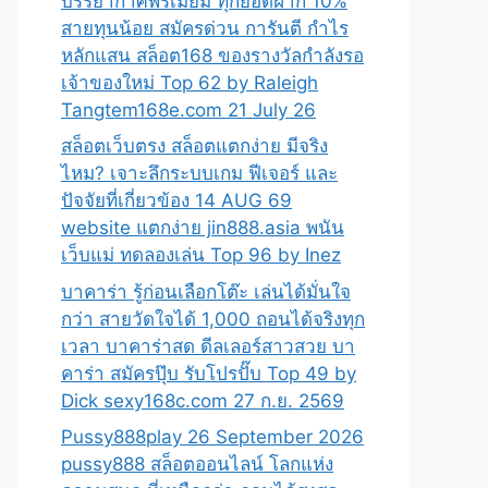
บรรยากาศพรีเมียม ทุกยอดฝาก 10%
สายทุนน้อย สมัครด่วน การันตี กำไร
หลักแสน สล็อต168 ของรางวัลกำลังรอ
เจ้าของใหม่ Top 62 by Raleigh
Tangtem168e.com 21 July 26
สล็อตเว็บตรง สล็อตแตกง่าย มีจริง
ไหม? เจาะลึกระบบเกม ฟีเจอร์ และ
ปัจจัยที่เกี่ยวข้อง 14 AUG 69
website แตกง่าย jin888.asia พนัน
เว็บแม่ ทดลองเล่น Top 96 by Inez
บาคาร่า รู้ก่อนเลือกโต๊ะ เล่นได้มั่นใจ
กว่า สายวัดใจได้ 1,000 ถอนได้จริงทุก
เวลา บาคาร่าสด ดีลเลอร์สาวสวย บา
คาร่า สมัครปุ๊บ รับโปรปั๊บ Top 49 by
Dick sexy168c.com 27 ก.ย. 2569
Pussy888play 26 September 2026
pussy888 สล็อตออนไลน์ โลกแห่ง