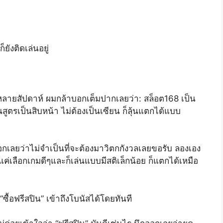
ก็ยังติดเล่นอยู่
หลายสัปดาห์ ผมกล้าบอกเต็มปากเลยว่า: สล็อต168 เป็น
่านสูตรเป็นสิบหน้า ไม่ต้องเป็นเซียน ก็ลุ้นแตกได้แบบ
บอกเลยว่าไม่จำเป็นที่จะต้องมาวิตกกังวลเลยขอรับ ลองเอง
ยงแค่เลือกเกมดีๆและก็เล่นแบบมีสติเล็กน้อย ก็แตกได้เหมือ
ซื้อฟรีสปิน” เข้าถึงโบนัสได้โดยทันที