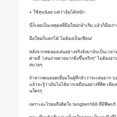
• ใช้ทุนน้อย แต่ว่าลุ้นได้หนัก
นี่ก็เลยเป็นเหตุผลที่มือใหม่กล้าเริ่ม แล้วก็มือเก่า
มือใหม่ก็แตกได้ ไม่ต้องเป็นเซียน!
หลังจากทดลองเล่นอย่างจริงจังมานับเป็นเวลา
ค่ายที่ “เล่นง่ายดายมากยิ่งขึ้นจริงๆ” ไม่ต้องอ
สบายๆ
ถ้าหากคุณยอดเยี่ยมในผู้ที่กลัวว่าจะเล่นยาก 
แล้วจะรู้ว่ามันไม่ได้ยากเหมือนอย่างที่คิด เพี
นใครๆ
เพราะอะไรผมถึงติดใจ tangtem168 ที่มีฟีพบร์ “