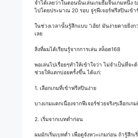
จำได้เลยว่าในตอนนั้นเล่นเกมธีมจีนเกมหนึ่ง t
ไปโดยประมาณ 20 รอบ จู่ๆฟีเจอร์ฟรีสปินเข้าร
ในช่วงเวลานั้นรู้สึกแบบ “เฮ้ย! มันง่ายดายยิ่งก
เลย
สิ่งที่ผมได้เรียนรู้จากการเล่น สล็อต168
พอเล่นไปเรื่อยๆทำให้เข้าใจว่า ไม่จำเป็นที่จะ
ช่วยให้แตกบ่อยครั้งขึ้น ได้แก่:
1. เลือกเกมที่เข้าฟรีสปินง่าย
บางเกมแตกเนื่องจากฟีเจอร์ช่วยจริงๆเลือกเกมดี
2. เริ่มจากเบทต่ำก่อน
ผมมักเริ่มเบทต่ำ เพื่อดูจังหวะเกมก่อน ถ้ารู้สึกเริ