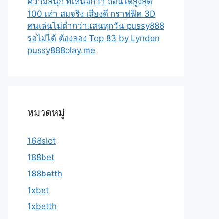
ความสนุก ที่เหนือกว่า ถอนได้สูงสุด
100 เท่า สมจริง เสียงดี กราฟฟิค 3D
คนเล่นไม่ต่ำกว่าแสนทุกวัน pussy888
รอไม่ได้ ต้องลอง Top 83 by Lyndon
pussy888play.me
หมวดหมู่
168slot
188bet
188betth
1xbet
1xbetth