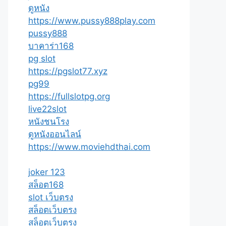
ดูหนัง
https://www.pussy888play.com
pussy888
บาคาร่า168
pg slot
https://pgslot77.xyz
pg99
https://fullslotpg.org
live22slot
หนังชนโรง
ดูหนังออนไลน์
https://www.moviehdthai.com
joker 123
สล็อต168
slot เว็บตรง
สล็อตเว็บตรง
สล็อตเว็บตรง