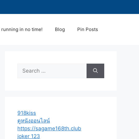
 running in no time!
Blog
Pin Posts
Search
for:
918kiss
ดูหนังออนไลน์
https://sagame168th.club
joker 123