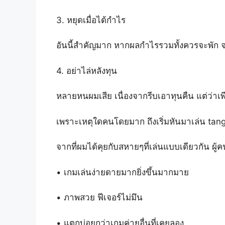
3. หยุดเมื่อได้กำไร
อันนี้สำคัญมาก หากผลกำไรรวมทั้งควรจะพัก จะ
4. อย่าไล่หลังทุน
หลายหนผมเสีย เนื่องจากรีบเอาทุนคืน แต่ว่าเพี
เพราะเหตุใดคนโดยมาก ถึงเริ่มหันมาเล่น ta
จากที่ผมได้คุยกับสหายๆที่เล่นแบบเดียวกัน ผู
• เกมเล่นง่ายดายมากยิ่งขึ้นมากมาย
• ภาพสวย ฟีเจอร์ไม่มึน
• แตกบ่อยกว่าเกมค่ายอื่นที่เคยลอง