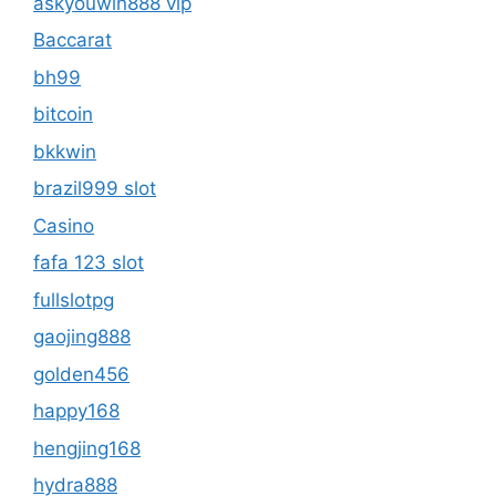
askyouwin888 vip
Baccarat
bh99
bitcoin
bkkwin
brazil999 slot
Casino
fafa 123 slot
fullslotpg
gaojing888
golden456
happy168
hengjing168
hydra888