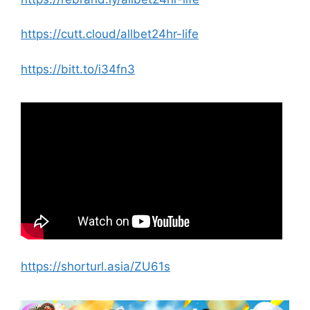
https://cutt.cloud/allbet24hr-life
https://bitt.to/i34fn3
https://shorturl.asia/ZU61s