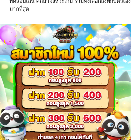
ทดสอบเล่น ศึกษาจังหวะเกม รวมทั้งเลือกสิ่งที่กับตัวเอง
มากที่สุด