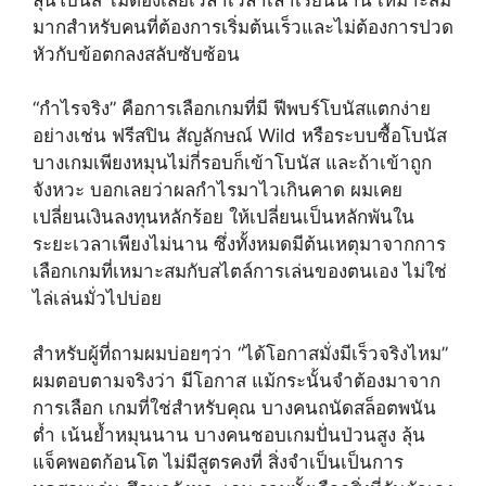
มากสำหรับคนที่ต้องการเริ่มต้นเร็วและไม่ต้องการปวด
หัวกับข้อตกลงสลับซับซ้อน
“กำไรจริง” คือการเลือกเกมที่มี ฟีพบร์โบนัสแตกง่าย
อย่างเช่น ฟรีสปิน สัญลักษณ์ Wild หรือระบบซื้อโบนัส
บางเกมเพียงหมุนไม่กี่รอบก็เข้าโบนัส และถ้าเข้าถูก
จังหวะ บอกเลยว่าผลกำไรมาไวเกินคาด ผมเคย
เปลี่ยนเงินลงทุนหลักร้อย ให้เปลี่ยนเป็นหลักพันใน
ระยะเวลาเพียงไม่นาน ซึ่งทั้งหมดมีต้นเหตุมาจากการ
เลือกเกมที่เหมาะสมกับสไตล์การเล่นของตนเอง ไม่ใช่
ไล่เล่นมั่วไปบ่อย
สำหรับผู้ที่ถามผมบ่อยๆว่า “ได้โอกาสมั่งมีเร็วจริงไหม”
ผมตอบตามจริงว่า มีโอกาส แม้กระนั้นจำต้องมาจาก
การเลือก เกมที่ใช่สำหรับคุณ บางคนถนัดสล็อตพนัน
ต่ำ เน้นย้ำหมุนนาน บางคนชอบเกมปั่นป่วนสูง ลุ้น
แจ็คพอตก้อนโต ไม่มีสูตรคงที่ สิ่งจำเป็นเป็นการ