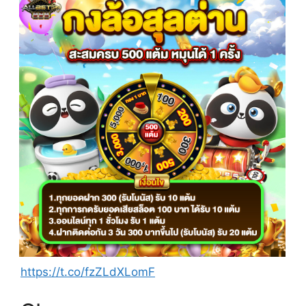
https://t.co/fzZLdXLomF