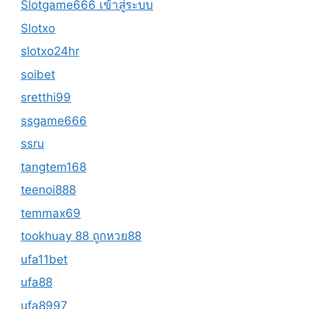
Slotgame666 เข้าสู่ระบบ
Slotxo
slotxo24hr
soibet
sretthi99
ssgame666
ssru
tangtem168
teenoi888
temmax69
tookhuay 88 ถูกหวย88
ufa11bet
ufa88
ufa8997