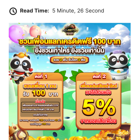
Read Time:
5 Minute, 26 Second