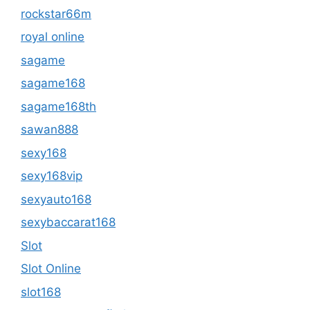
rockstar66m
royal online
sagame
sagame168
sagame168th
sawan888
sexy168
sexy168vip
sexyauto168
sexybaccarat168
Slot
Slot Online
slot168