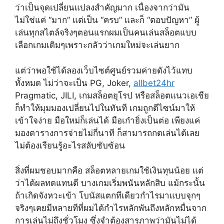
ว่าเป็นจุดเปลี่ยนแปลงสำคัญมาก เนื่องจากว่ามัน
ไม่ใช่แค่ “มาก” แต่เป็น “ครบ” และก็ “ตอบปัญหา” ผู้
เล่นทุกสไตล์จริงๆตอนแรกผมเป็นคนเล่นสล็อตแบบ
เลือกเกมเดิมๆเพราะกลัวว่าเกมใหม่จะเล่นยาก
แต่ว่าพอใช้ได้ลองเว็บไซต์ศูนย์รวมค่ายดังไว้แทบ
ทั้งหมด ไม่ว่าจะเป็น PG, Joker,
allbet24hr
Pragmatic, JILI, เกมสล็อตยุโรป หรือสล็อตแนวเอเชีย
ก็ทำให้มุมมองเปลี่ยนไปในทันที เกมถูกดีไซน์มาให้
เข้าใจง่าย มือใหม่ก็เล่นได้ มือเก๋ายิ่งเป็นต่อ เพียงแค่
มองตารางการจ่ายไม่กี่นาที ก็สามารถกดเล่นได้เลย
ไม่ต้องเรียนรู้อะไรสลับซับซ้อน
สิ่งที่ผมชอบมากคือ สล็อตหลายเกมใช้เงินทุนน้อย แต่
ว่าได้ผลทดแทนดี บางเกมเริ่มพนันหลักสิบ แม้กระนั้น
ถ้าเกิดจังหวะเข้า โบนัสแตกทีเดียวกำไรมาแบบจุกๆ
จริงๆเคยมีหลายทีที่ผมได้กำไรหลักพันถึงหลักหมื่นจาก
การเล่นไม่ถึงชั่วโมง ซึ่งจำต้องสารภาพว่ามันไม่ได้