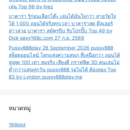
เล่น Top 96 by Inez
บาคาร่า รู้ก่อนเลือกโต๊ะ เล่นได้มั่นใจกว่า สายวัดใจ
ได้ 1,000 ถอนได้จริงทุกเวลา บาคาร่าสด ดีลเลอร์
สาวสวย บาคาร่า สมัครปุ๊บ รับโปรปั๊บ Top 49 by
Dick sexy168c.com 27 ก.ย. 2569
Pussy888play 26 September 2026 pussy888
สล็อตออนไลน์ โลกแห่งความสนุก ที่เหนือกว่า ถอนได้
สูงสุด 100 เท่า สมจริง เสียงดี กราฟฟิค 3D คนเล่นไม่
ต่ำกว่าแสนทุกวัน pussy888 รอไม่ได้ ต้องลอง Top
83 by Lyndon pussy888play.me
หมวดหมู่
168slot