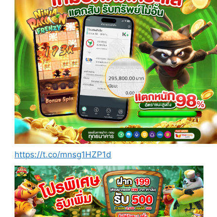
https://t.co/mnsg1HZP1d