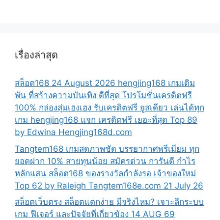
เรื่องล่าสุด
สล็อต168 24 August 2026 hengjing168 เกมเดิม
พัน ที่สร้างความบันเทิง ดีที่สุด โปรโมชั่นเครดิตฟรี
100% กล่องสุ่มเฮงเฮง รับเครดิตฟรี ยูสเดียว เล่นได้ทุก
เกม hengjing168 แจก เครดิตฟรี เยอะที่สุด Top 89
by Edwina Hengjing168d.com
Tangtem168 เกมสดภาพชัด บรรยากาศพรีเมียม ทุก
ยอดฝาก 10% สายทุนน้อย สมัครด่วน การันตี กำไร
หลักแสน สล็อต168 ของรางวัลกำลังรอ เจ้าของใหม่
Top 62 by Raleigh Tangtem168e.com 21 July 26
สล็อตเว็บตรง สล็อตแตกง่าย มีจริงไหม? เจาะลึกระบบ
เกม ฟีเจอร์ และปัจจัยที่เกี่ยวข้อง 14 AUG 69