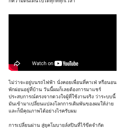
ก็ความตื่นเต้นไปได้ทุกที่ทุกเวลา
ไม่ว่าจะอยู่บนรถไฟฟ้า นั่งคอยเพื่อนที่คาเฟ่ หรือนอน
พักผ่อนอยู่ที่บ้าน วันนี้ผมก็เลยต้องการมาแชร์
ประสบการณ์ตรงจากดวงใจผู้ที่ใช้งานจริง ว่าระบบนี้
มันเข้ามาเปลี่ยนแปลงโลกการเดิมพันของผมให้ง่าย
และก็มีคุณภาพได้อย่างไรครับผม
การเปลี่ยนผ่าน สู่ยุคโมบายล์สปินที่ไร้ขีดจำกัด