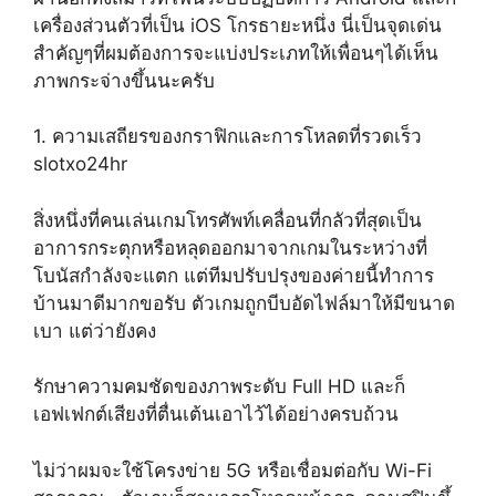
เครื่องส่วนตัวที่เป็น iOS โกรธายะหนึ่ง นี่เป็นจุดเด่น
สำคัญๆที่ผมต้องการจะแบ่งประเภทให้เพื่อนๆได้เห็น
ภาพกระจ่างขึ้นนะครับ
1. ความเสถียรของกราฟิกและการโหลดที่รวดเร็ว
slotxo24hr
สิ่งหนึ่งที่คนเล่นเกมโทรศัพท์เคลื่อนที่กลัวที่สุดเป็น
อาการกระตุกหรือหลุดออกมาจากเกมในระหว่างที่
โบนัสกำลังจะแตก แต่ทีมปรับปรุงของค่ายนี้ทำการ
บ้านมาดีมากขอรับ ตัวเกมถูกบีบอัดไฟล์มาให้มีขนาด
เบา แต่ว่ายังคง
รักษาความคมชัดของภาพระดับ Full HD และก็
เอฟเฟกต์เสียงที่ตื่นเต้นเอาไว้ได้อย่างครบถ้วน
ไม่ว่าผมจะใช้โครงข่าย 5G หรือเชื่อมต่อกับ Wi-Fi