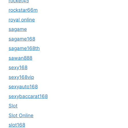
rocket45
rockstar66m
royal online
sagame
sagame168
sagame168th
sawan888
sexy168
sexy168vip
sexyauto168
sexybaccarat168
Slot
Slot Online
slot168