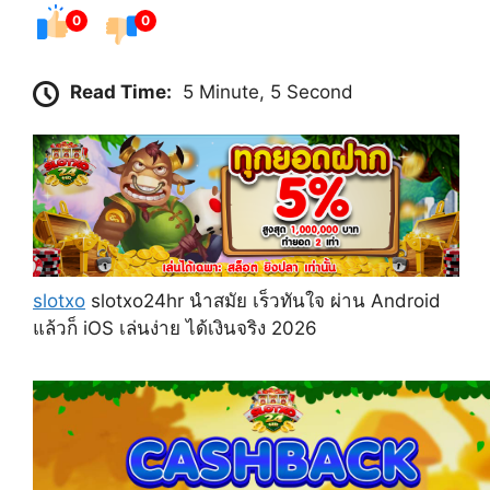
0
0
Read Time:
5 Minute, 5 Second
slotxo
slotxo24hr นำสมัย เร็วทันใจ ผ่าน Android
แล้วก็ iOS เล่นง่าย ได้เงินจริง 2026