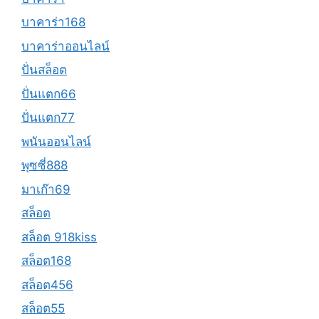
บาคาร่า168
บาคาร่าออนไลน์
ปั่นสล็อต
ปั่นแตก66
ปั่นแตก77
พนันออนไลน์
พุซซี่888
มาเก๊า69
สล็อต
สล็อต 918kiss
สล็อต168
สล็อต456
สล็อต55