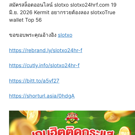
สมัครสล็อตออนไลน์ slotxo slotxo24hrf.com 19
มิ.ย. 2026 Kermit อยากรวยต้องลอง slotxoTrue
wallet Top 56
ขอขอบพระคุณอ้างอิง
slotxo
https://rebrand.ly/slotxo24hr-f
https://cutly.info/slotxo24hr-f
https://bitt.to/a5vf27
https://shorturl.asia/0hdgA