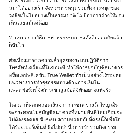
สาธารณะ ตัวเกมก็สามารถโหลดหน้ากระดานสปินขึ้
นมาได้อย่างเร็ว จังหวะการหมุนรวมทั้งการหยุดของ
วงล้อเป็นไปอย่างเป็นธรรมชาติ ไม่มีอาการถ่วงให้มอง
เห็นเลยแม้แต่น้อย
2. แบบอย่างวิธีการทำธุรกรรมการคลังที่ปลอดภัยแล้ว
ก็ฉับไว
ต่อเนื่องมาจากความล้ำยุคของระบบปฏิบัติการ
โทรศัพท์เคลื่อนที่ในขณะนี้ ทำให้การผูกบัญชีธนาคาร
หรือแอปพลิเคชัน True Wallet ทำเป็นอย่างไร้รอยต่อ
แนวทางการทำธุรกรรมทางด้านการเงินใน
แพลตฟอร์มนี้จึงก้าวเข้าสู่สมัยดิจิทัลอย่างแท้จริง
ในเวลาที่ผมกดถอนเงินจากการชนะรางวัลใหญ่ เงิน
จะกระดอนไปสู่บัญชีธนาคารที่หมายทันทีโดยเกือบจะ
ไม่ต้องรอคอย ซึ่งระบบความปลอดภัยที่ตรงนี้ก็เชื่อใจ
ได้ร้อยเปอร์เซ็นต์ ยิ่งไปกว่านี้ การเข้าร่วมกิจกรรม