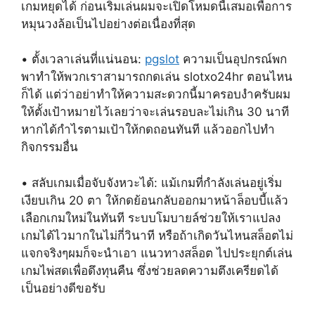
เกมหยุดได้ ก่อนเริ่มเล่นผมจะเปิดโหมดนี้เสมอเพื่อการ
หมุนวงล้อเป็นไปอย่างต่อเนื่องที่สุด
• ตั้งเวลาเล่นที่แน่นอน:
pgslot
ความเป็นอุปกรณ์พก
พาทำให้พวกเราสามารถกดเล่น slotxo24hr ตอนไหน
ก็ได้ แต่ว่าอย่าทำให้ความสะดวกนี้มาครอบงำครับผม
ให้ตั้งเป้าหมายไว้เลยว่าจะเล่นรอบละไม่เกิน 30 นาที
หากได้กำไรตามเป้าให้กดถอนทันที แล้วออกไปทำ
กิจกรรมอื่น
• สลับเกมเมื่อจับจังหวะได้: แม้เกมที่กำลังเล่นอยู่เริ่ม
เงียบเกิน 20 ตา ให้กดย้อนกลับออกมาหน้าล็อบบี้แล้ว
เลือกเกมใหม่ในทันที ระบบโมบายล์ช่วยให้เราแปลง
เกมได้ไวมากในไม่กี่วินาที หรือถ้าเกิดวันไหนสล็อตไม่
แจกจริงๆผมก็จะนำเอา แนวทางสล็อต ไปประยุกต์เล่น
เกมไพ่สดเพื่อดึงทุนคืน ซึ่งช่วยลดความตึงเครียดได้
เป็นอย่างดีขอรับ