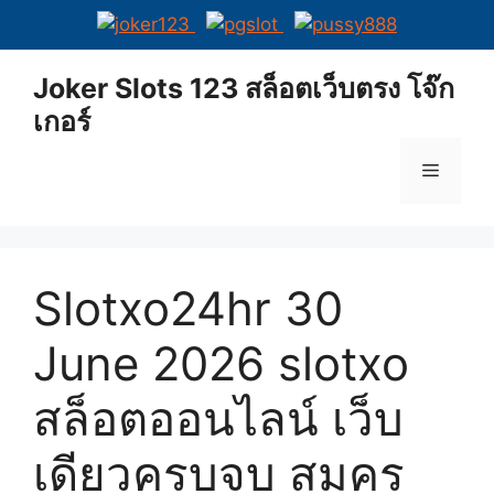
Skip
Joker Slots 123 สล็อตเว็บตรง โจ๊ก
to
เกอร์
content
Menu
Slotxo24hr 30
June 2026 slotxo
สล็อตออนไลน์ เว็บ
เดียวครบจบ สมคร