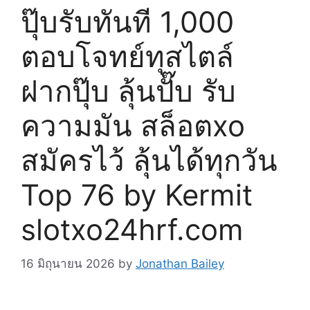
ปุ๊บรับทันที 1,000
ตอบโจทย์ทุสไตล์
ฝากปุ๊บ ลุ้นปั๊บ รับ
ความมัน สล็อตxo
สมัครไว้ ลุ้นได้ทุกวัน
Top 76 by Kermit
slotxo24hrf.com
16 มิถุนายน 2026
by
Jonathan Bailey