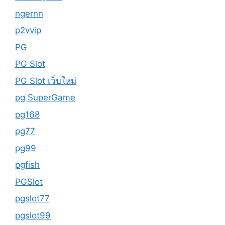
ngernn
p2vvip
PG
PG Slot
PG Slot เว็บใหม่
pg SuperGame
pg168
pg77
pg99
pgfish
PGSlot
pgslot77
pgslot99