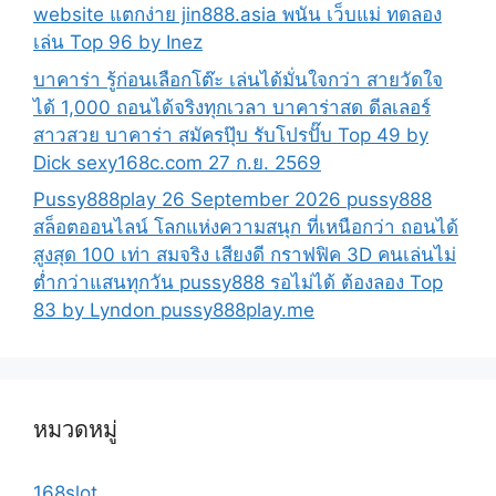
website แตกง่าย jin888.asia พนัน เว็บแม่ ทดลอง
เล่น Top 96 by Inez
บาคาร่า รู้ก่อนเลือกโต๊ะ เล่นได้มั่นใจกว่า สายวัดใจ
ได้ 1,000 ถอนได้จริงทุกเวลา บาคาร่าสด ดีลเลอร์
สาวสวย บาคาร่า สมัครปุ๊บ รับโปรปั๊บ Top 49 by
Dick sexy168c.com 27 ก.ย. 2569
Pussy888play 26 September 2026 pussy888
สล็อตออนไลน์ โลกแห่งความสนุก ที่เหนือกว่า ถอนได้
สูงสุด 100 เท่า สมจริง เสียงดี กราฟฟิค 3D คนเล่นไม่
ต่ำกว่าแสนทุกวัน pussy888 รอไม่ได้ ต้องลอง Top
83 by Lyndon pussy888play.me
หมวดหมู่
168slot