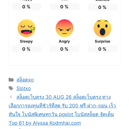
0
%
0
%
0
%
Sleepy
Angry
Surprise
0
%
0
%
0
%
Categories
สล็อตxo
Tags
Slotxo
สล็อตเว็บตรง 30 AUG 26 สล็อตเว็บตรง ทาง
เลือกการลงทุนที่ชัวร์ที่สุด รับ 200 ฟรี ฝาก-ถอน เร็ว
ทันใจ โบนัสพิเศษทุกวัน pgslot โบนัสสล็อต จัดเต็ม
Top 61 by Alyssa Kodmhai.com