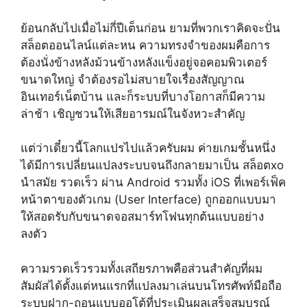
ย้อนกลับไปเมื่อไม่กี่ปีเต็นก่อน ยามที่พวกเราคิดจะปั่น
สล็อตออนไลน์แต่ละหน ความทรงจำของผมคือการ
ต้องนั่งข้างหลังม้วนข้างหลังแข็งอยู่จอคอมพิวเตอร์
ขนาดใหญ่ จำต้องรอไม่สบายใจเรื่องสัญญาณ
อินเทอร์เน็ตบ้าน และก็ระบบที่บางโอกาสก็มีความ
ล่าช้า เชิญชวนให้เสียอารมณ์ในจังหวะสำคัญ
แต่ว่าเดี๋ยวนี้โลกแปรไปแล้วครับผม ค่ายเกมชั้นหนึ่ง
ได้มีการเปลี่ยนแปลงระบบจนถึงกลายมาเป็น สล็อตxo
นำสมัย รวดเร็ว ผ่าน Android รวมทั้ง iOS ที่เพอร์เฟ็ค
หน้าตาของตัวเกม (User Interface) ถูกออกแบบมา
ให้สอดรับกับขนาดจอสมาร์ทโฟนทุกต้นแบบอย่าง
ลงตัว
ความรวดเร็วรวมทั้งเสถียรภาพคือส่วนสำคัญที่ผม
สัมผัสได้ตั้งแต่หนแรกที่แปลงมาเล่นบนโทรศัพท์มือถือ
ระบบฝาก-ถอนแบบออโต้ที่ประเมินผลเสร็จสมบูรณ์