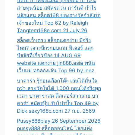
บรรยากาศพรีเมียม ทุกยอดฝาก 10%
สายทุนน้อย สมัครด่วน การันตี กำไร
หลักแสน สล็อต168 ของรางวัลกำลังรอ
เจ้าของใหม่ Top 62 by Raleigh
Tangtem168e.com 21 July 26
สล็อตเว็บตรง สล็อตแตกง่าย มีจริง
ไหม? เจาะลึกระบบเกม ฟีเจอร์ และ
ปัจจัยที่เกี่ยวข้อง 14 AUG 69
website แตกง่าย jin888.asia พนัน
เว็บแม่ ทดลองเล่น Top 96 by Inez
บาคาร่า รู้ก่อนเลือกโต๊ะ เล่นได้มั่นใจ
กว่า สายวัดใจได้ 1,000 ถอนได้จริงทุก
เวลา บาคาร่าสด ดีลเลอร์สาวสวย บา
คาร่า สมัครปุ๊บ รับโปรปั๊บ Top 49 by
Dick sexy168c.com 27 ก.ย. 2569
Pussy888play 26 September 2026
pussy888 สล็อตออนไลน์ โลกแห่ง