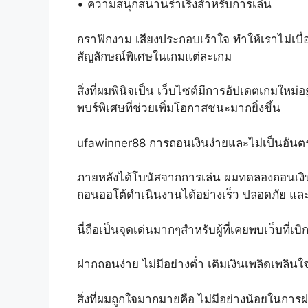
• ความสนุกสนานร่าเริงสำหรับการเล่น
กราฟิกงาม เสียงประกอบเร้าใจ ทำให้เราไม่เบ
สัญลักษณ์พิเศษในเกมแต่ละเกม
สิ่งที่ผมพินิจเป็น เว็บไซต์มีการอัปเดตเกมใหม่อ
พบร์พิเศษที่ช่วยเพิ่มโอกาสชนะมากยิ่งขึ้น
ufawinner88 การถอนเงินง่ายและไม่เป็นอันต
ภายหลังได้โบนัสจากการเล่น ผมทดลองถอนเงินดู
ถอนออโต้ดำเนินงานได้อย่างเร็ว ปลอดภัย และไ
นี่ถือเป็นจุดเด่นมากๆสำหรับผู้ที่เคยพบเว็บที่เบ
ฝากถอนง่าย ไม่มีอย่างต่ำ เติมเงินเพลิดเพลินใ
สิ่งที่ผมถูกใจมากมายคือ ไม่มีอย่างน้อยในก