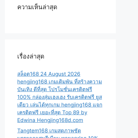
ความเห็นล่าสุด
เรื่องล่าสุด
สล็อต168 24 August 2026
hengjing168 เกมเดิมพัน ที่สร้างความ
บันเทิง ดีที่สุด โปรโมชั่นเครดิตฟรี
100% กล่องสุ่มเฮงเฮง รับเครดิตฟรี ยูส
เดียว เล่นได้ทุกเกม hengjing168 แจก
เครดิตฟรี เยอะที่สุด Top 89 by
Edwina Hengjing168d.com
Tangtem168 เกมสดภาพชัด