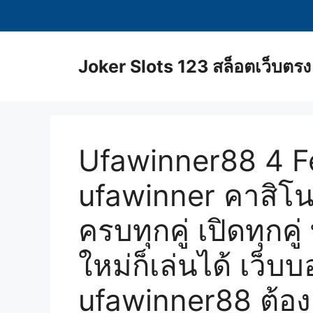
Skip
to
Joker Slots 123 สล็อตเว็บตรง 
content
Ufawinner88 4 F
ufawinner คาสิโ
ครบทุกคู่ เปิดทุกคู
ใหม่ก็เล่นได้ เว็บ
ufawinner88 ต้องเว