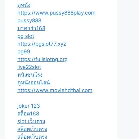
ดูหนัง
https://www.pussy888play.com
pussy888
บาคาร่า168
pg slot
https://pgslot77.xyz
pg99
https://fullslotpg.org
live22slot
หนังชนโรง
ดูหนังออนไลน์
https://www.moviehdthai.com
joker 123
สล็อต168
slot เว็บตรง
สล็อตเว็บตรง
สล็อตเว็บตรง