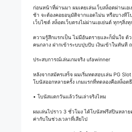
ก่อนหน้าที่ผ่านมา ผมเคยเล่นเว็บสล็อตผ่านเอเ
ช้า จะต้องคอยอนุมัติจากแอดไม่น หรือบางทีโบ
เว็บไซต์ สล็อตเว็บตรงไม่ผ่านเอเย่นต์ ทุกๆสิ่งท
ความรู้สึกแรกเป็น ไม่มีอันตรายและก็มั่นใจ ด้
คนกลาง ฝากเข้าระบบปุบปับ เงินเข้าในทันที ถ
ประสบการณ์เล่นเกมจริง ufawinner
หลังจากสมัครเสร็จ ผมเริ่มทดสอบเล่น PG Slot เ
โบนัสออกหลายครั้ง เกมแรกที่ทดลองคือสล็อตธี
• โบนัสแตกวันแล้ววันเล่าจริงไหม
ผมเล่นไปราว 3 ชั่วโมง ได้โบนัสฟรีสปินหลายค
ค่ากับในช่วงเวลาที่เสียไป