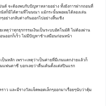
ย่นต์ จะต้องพบกับปัญหาหลายอย่าง ทั้งยังการฝากถอนที่
นัสก็มิได้ตามที่โฆษณา แม้กระนั้นพอผมได้ลองเล่น
ุกๆอย่างกลับต่างกันออกไปอย่างสิ้นเชิง
วยเหตุว่าทุกธุรกรรมเงินเป็นระบบอัตโนมัติ ไม่ต้องผ่าน
อนออกก็เร็ว ไม่มีปัญหาช้าเสมือนก่อนหน้า
ป็นหลัก เพราะเหตุว่าเป็นค่ายที่มีเกมแตกง่ายแล้วก็
มแฟนตาซี บอกเลยว่าตื่นเต้นตั้งแต่สปินแรก
ราว และมีรางวัลแจ็คพอตเล็กๆออกมาเรื่อยๆนับว่าคุ้ม